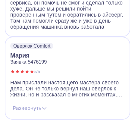
сервиса, он помочь не смог и сделал только
хуже. Дальше мы решили пойти
проверенным путем и обратились в айсберг.
Там нам помогли сразу же и уже в день
обращения машинка вновь работала
Оверлок Comfort
Мария
Заявка 5476199
5/5
Нам прислали настоящего мастера своего
дела. Он не только вернул наш оверлок к
жизни, но и рассказал о многих моментах,
которые могут возникнуть при работе с
нашей моделью. Во время ремонта
Развернуть
выяснилось, что деталь нужно заменить –
она не подлежит восстановлению. Деталь
была с собой, так что ремонт прошел
максимально быстро