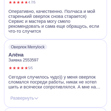
4.7/5
Оперативно, качественно. Полчаса и мой
старенький оверлок снова старается)
Сервис и мастера могу смело
рекомендовать и сама еще обращусь, если
что-то случится
Оверлок Merrylock
Алёна
Заявка 2553597
5/5
Сегодня случилось чудо)) у меня оверлок
сломался посреди работы, никак не хотел
шить и всячески сопротивлялся. А мне надо
закончить изделие! Я в панике, думаю что
же мне делать, в итоге обратилась в
Развернуть
айсберг и уже через час мастер был у меня.
Мастер с золотыми руками! Восстановил