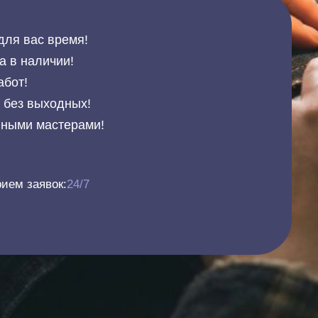
для вас время!
а в наличии!
абот!
и без выходных!
нными мастерами!
ием заявок:
24/7