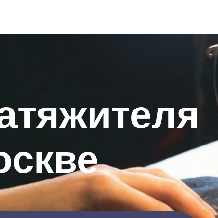
атяжителя
оскве