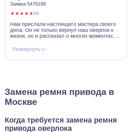
Заявка 5476199
5/5
Нам прислали настоящего мастера своего
дела. Он не только вернул наш оверлок к
жизни, но и рассказал о многих моментах,
которые могут возникнуть при работе с
нашей моделью. Во время ремонта
Развернуть
выяснилось, что деталь нужно заменить –
она не подлежит восстановлению. Деталь
была с собой, так что ремонт прошел
максимально быстро
Замена ремня привода в
Москве
Когда требуется замена ремня
привода оверлока