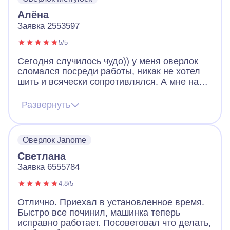
Алёна
Заявка 2553597
5/5
Сегодня случилось чудо)) у меня оверлок
сломался посреди работы, никак не хотел
шить и всячески сопротивлялся. А мне надо
закончить изделие! Я в панике, думаю что
же мне делать, в итоге обратилась в
Развернуть
айсберг и уже через час мастер был у меня.
Мастер с золотыми руками! Восстановил
оверлок и я успела дошить вовремя)
Оверлок Janome
Спасибо!
Светлана
Заявка 6555784
4.8/5
Отлично. Приехал в установленное время.
Быстро все починил, машинка теперь
исправно работает. Посоветовал что делать,