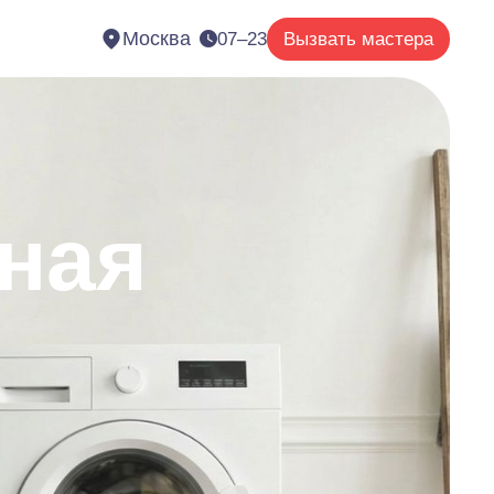
Москва
07–23
Вызвать мастера
ная