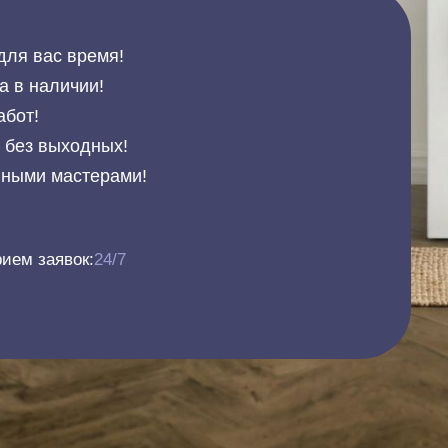
для вас время!
а в наличии!
абот!
и без выходных!
нными мастерами!
ием заявок:
24/7