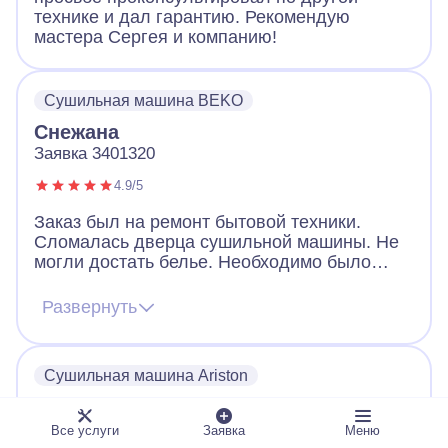
технике и дал гарантию. Рекомендую
мастера Сергея и компанию!
Сушильная машина BEKO
Снежана
Заявка 3401320
4.9/5
Заказ был на ремонт бытовой техники.
Сломалась дверца сушильной машины. Не
могли достать белье. Необходимо было
срочно открыть машинку и по возможности
заменить замок. Мастер из А-Айсберг
Развернуть
приехал, открыл нам замок. Нашел
запасную часть, которая подошла, не
смотря на то, что наша машина достаточно
Сушильная машина Ariston
старая. Мастеру спасибо.
Диана
Заявка 1100814
Все услуги
Заявка
Меню