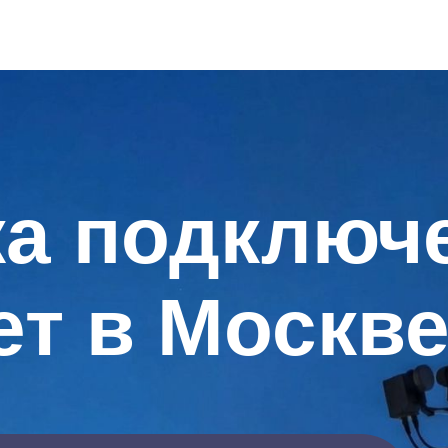
ка подключ
ет в Москв