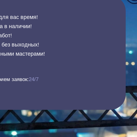
для вас время!
а в наличии!
абот!
и без выходных!
нными мастерами!
ием заявок:
24/7