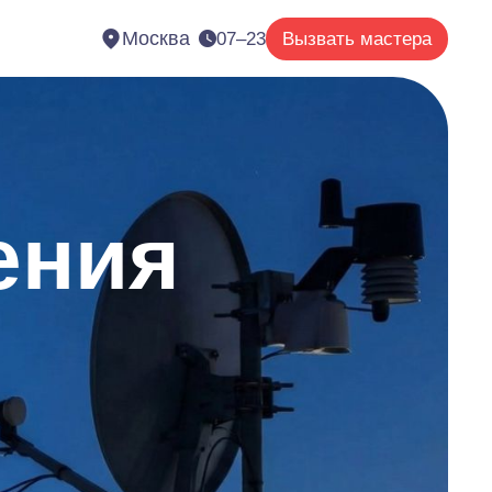
Москва
07–23
Вызвать мастера
ения
е