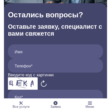
Остались вопросы?
Оставьте заявку, специалист с
вами свяжется
Имя
Телефон*
Введите код с картинки
Код*
Все услуги
Заявка
Меню
Я даю согласие на обработку