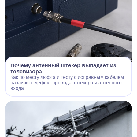
Почему антенный штекер выпадает из
телевизора
Как по месту люфта и тесту с исправным кабелем
различить дефект провода, штекера и антенного
входа