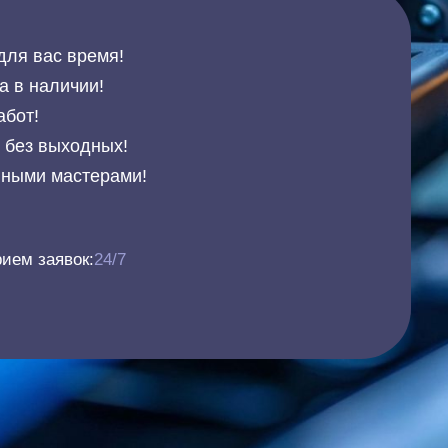
для вас время!
а в наличии!
абот!
и без выходных!
нными мастерами!
ием заявок:
24/7