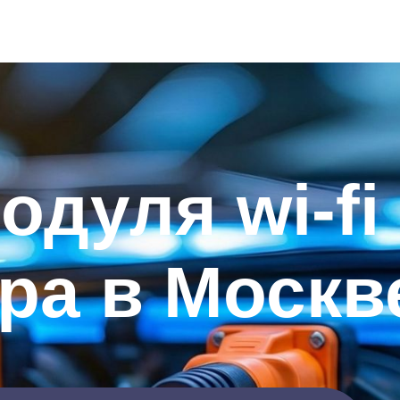
одуля wi-fi
ра в Москв