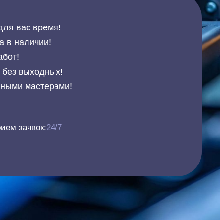
для вас время!
а в наличии!
абот!
и без выходных!
нными мастерами!
ием заявок:
24/7