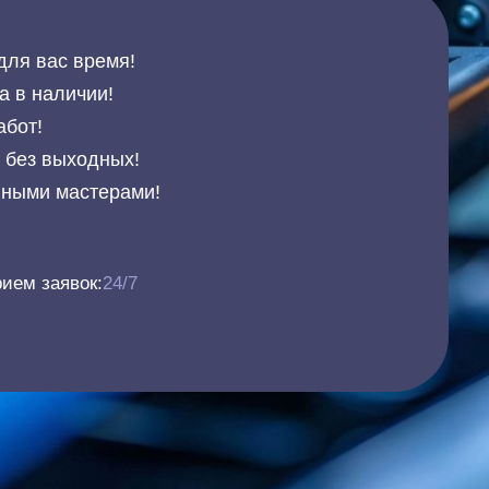
для вас время!
а в наличии!
абот!
и без выходных!
нными мастерами!
ием заявок:
24/7