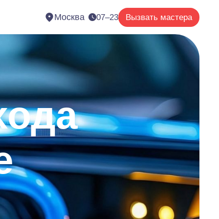
Москва
07–23
Вызвать мастера
хода
е