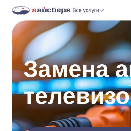
Все услуги
Замена а
телевизо