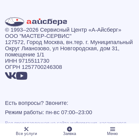
© 1993–2026 Сервисный Центр «А‑Айсберг»
ООО "МАСТЕР-СЕРВИС"
127572, Город Москва, вн.тер. г. Муниципальный
Округ Лианозово, ул Новгородская, дом 31,
помещение 1/1
ИНН 9715511730
ОГРН 1257700246308
Есть вопросы? Звоните:
Режим работы: пн-вс 07:00–23:00
Вся представленная на сайте информация, касающаяся
сроков, стоимости и порядка предоставления услуг, носит
информационный характер и ни при каких условиях не
Все услуги
Заявка
Меню
является публичной офертой, определяемой положениями