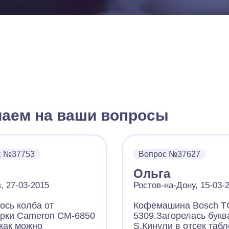
чаем на ваши вопросы
с №37753
Вопрос №37627
Ольга
, 27-03-2015
Ростов-на-Дону, 15-03-
ось колба от
Кофемашина Bosch T
рки Cameron CM-6850
5309.Загорелась букв
 как можно
S.Кинули в отсек табл