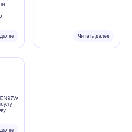
ли
о
 далее
Читать далее
и EN97W
псулу
рку
 далее