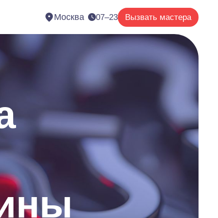
Москва
07–23
Вызвать мастера
а
шины