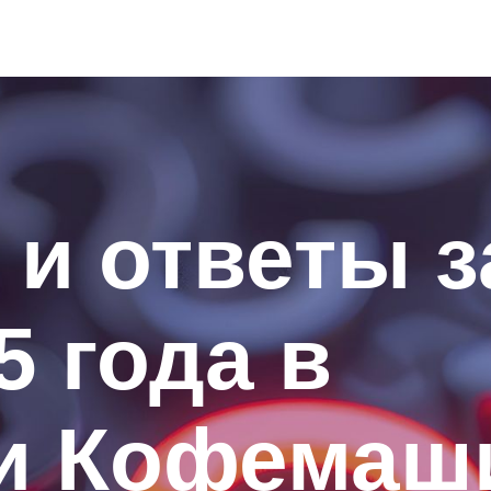
и ответы з
5 года в
ии Кофема