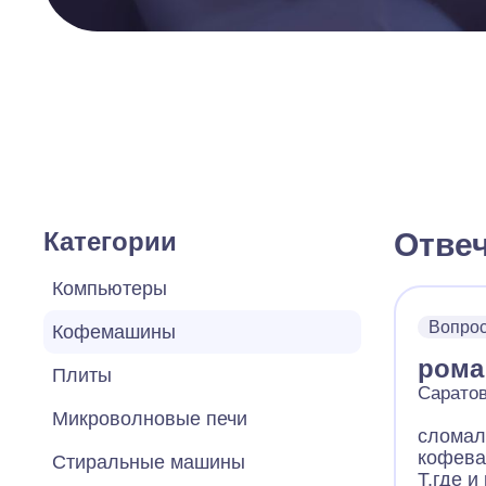
Категории
Отве
Компьютеры
Вопро
Кофемашины
рома
Плиты
Саратов
Микроволновые печи
сломал
кофева
Стиральные машины
T.где и