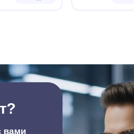
т?
с вами