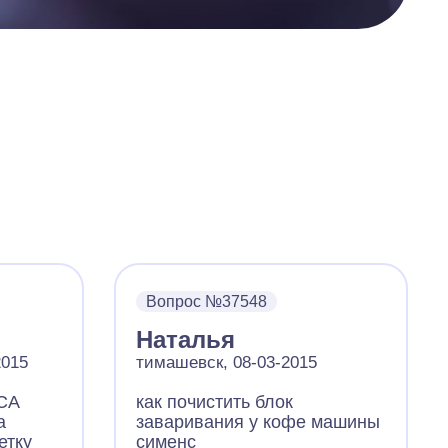
Вопрос №37548
Наталья
2015
тимашевск, 08-03-2015
CA
как почистить блок
а
заваривания у кофе машины
етку
сименс