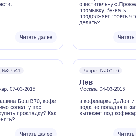
ести.
очистительную.Прове
промывку, буква S
продолжает гореть.Чт
делать?
Читать далее
Читать
с №37541
Вопрос №37516
Лев
ар, 07-03-2015
Москва, 04-03-2015
ашина Бош В70, кофе
в кофеварке ДеЛонг
имо сопел, у вас
вода не попадая в ка
купить прокладку? Как
вытекает под кофева
енить?
Читать далее
Читать