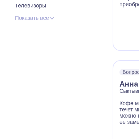
приобр
Телевизоры
Показать все
Вопро
Анна
Сыктывк
Кофе м
течет м
можно 
ее зам