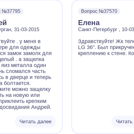
с №37795
Вопрос №37570
ей
Елена
урган, 31-03-2015
Санкт-Петербург , 10-0
вуйте . у меня в
Здравствуйте! Жк тел
ере для одежды
LG 36". Был прикруче
ся замок замолк для
креплению к стене. К
целый . а защелка
сняли со стены и
 яиз металла один
отсоеденили кронштей
нь сломался часть
от двух отверстий
сь в дверце и теперь
отвалились внутрь по
а болтается.
крышку части креплен
жите можно защелку
которые вкручивается
ть на новую или
Они там были и грохо
приклеить крепким
Потом перестали грох
 досвидания Андрей.
видимо куда-то попал
плату и зацепились. 
нужно найти, вытащит
Читать далее
Читать
прикрепить на место,
все четыре отверстия