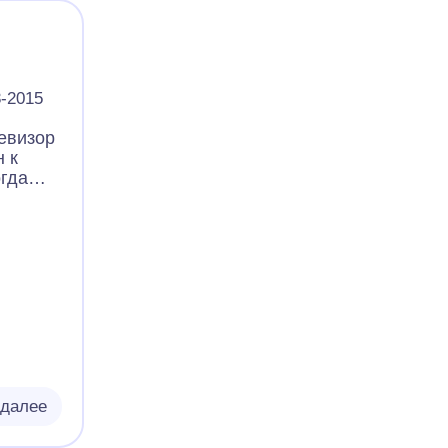
3-2015
евизор
н к
огда
н, то
д
ий, в
 болт.
тали.
отать,
и в
Их
ь,
 далее
 чтобы
 для