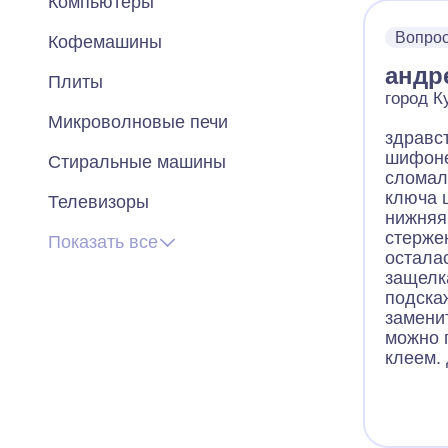
Компьютеры
Вопро
Кофемашины
андр
Плиты
город К
Микроволновые печи
здравст
шифон
Стиральные машины
сломал
ключа 
Телевизоры
нижняя
стерже
Показать все
остала
защелк
подска
замени
можно 
клеем.