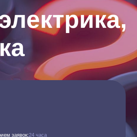
 электрика,
ка
ием заявок:
24 часа