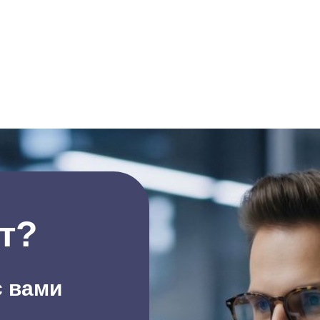
крепления снова стал
рабочими, а то на два
нижних оставшихся м
ТВ не повесить. На ф
видно - четыреотверст
двух нижних внутри
беленькие гнезда для
есть, в двух верхних
отверстиях - просто д
гнезда оторвались. С
это будет стоить? Мо
сделать дома или ну
везти ЖК к вам?
т?
с вами