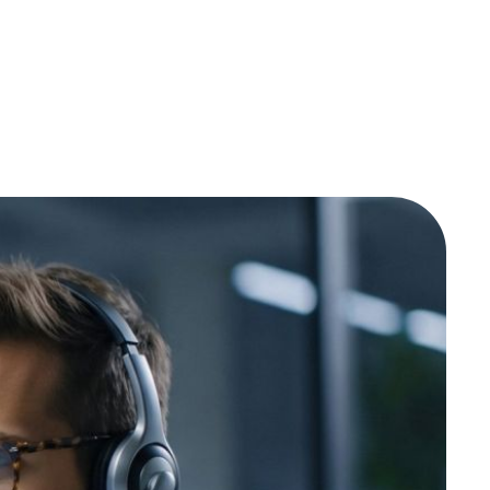
и
не ЖК-
ото
ия, в
 болта
ырки,
колько
жно ли
жно