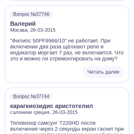
откуда идут все ети полосы, как бы там что
то завернулось, как будто матрица, или что
то завернулось немного, и от етого идут ети
Вопрос №37746
вертикальные полосы, подскажите в чем же
Валерий
может быть проблема??? Заранее спасибо
Москва, 26-03-2015
"Филипс 50PF9966/10" не работает. При
включении два раза щёлкают реле и
индикатор моргает 7 раз, не включается. Что
это и можно ли отремонтировать на дому?
Читать далее
Вопрос №37744
карагкиозидис аристотелил
салоники греция, 26-03-2015
Телевизор самсунг T220HD после
включения через 2 секунды екран гаснет при