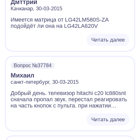
Дмттрий
Качканар, 30-03-2015
Имеется матрица от LG42LM580S-ZA
подойдёт ли она на LG42LA620V
Читать далее
Вопрос №37784
Михаил
санкт-петербург, 30-03-2015
Добрый день. телевизор hitachi c20 lc880snt
сначала пропал звук. перестал реагировать
на часть кнопок с пульта. при нажатии
кнопок находящихся на самом корпусе
реагировал неадекватно -). например при
Читать далее
нажатии +Звук выключался. отключили от
сети,сново подключили теперь показывает
исключительно неравномерно белесый