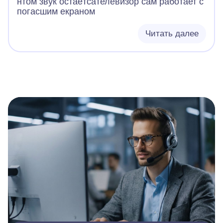
нтом звук остаётсателевизор сам работает с
погасшим екраном
Читать далее