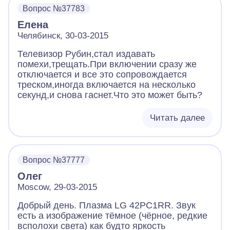
экран, на пульт и кнопки на корпусе не
Вопрос №37783
реагирует вовсе. какова возможная причина
Елена
неисправности,сколько может стоить
ремонт7
Челябинск, 30-03-2015
Телевизор Рубин,стал издавать
помехи,трещать.При включении сразу же
отключается и все это сопровождается
треском,иногда включается на несколько
секунд,и снова гаснет.Что это может быть?
Читать далее
Вопрос №37777
Олег
Moscow, 29-03-2015
Добрый день. Плазма LG 42PC1RR. Звук
есть а изображение тёмное (чёрное, редкие
всполохи света) как будто яркость