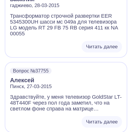
гаджиево, 28-03-2015
Трансформатор строчной развертки EER
5345300UH шасси мс 049а для телевизора
LG модель RT 29 FB 75 RB серия 411 кк NA
00055
Читать далее
Вопрос №37755
Алексей
Пинск, 27-03-2015
Здравствуйте, у меня телевизор GoldStar LT-
48T440F через пол года заметил, что на
светлом фоне справа на матрице
телевизора видны как бы разводы,
вертикальные изогнутые полоски,и еще
Читать далее
когда смотреть на матрицу, в самом уголке