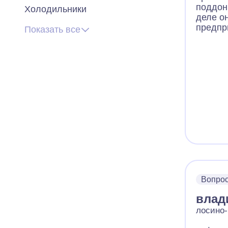
поддон
Холодильники
деле он
предпр
Показать все
Вопро
влад
лосино-