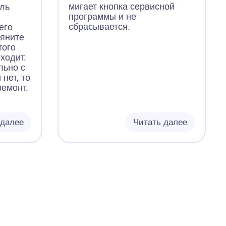
мигает кнопка сервисной
ель
программы и не
сбрасывается.
его
тяните
этого
ходит.
льно с
 нет, то
ремонт.
 далее
Читать далее