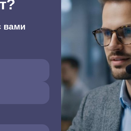
т?
с вами