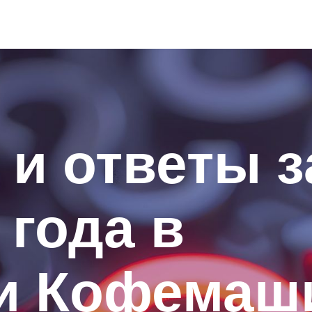
и ответы з
 года в
ии Кофема