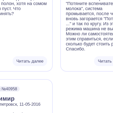
 полон, хотя на сомом
"Потяните вспениват
 пуст. Что
молока", система
инять?
промывается, после ч
вновь загорается "По
..." и так по кругу. Из 
режима машина не вы
Можно ли самостояте
этим справиться, если
сколько будет стоить 
Спасибо.
Читать далее
Читать
с №40958
имир
петровск, 11-05-2016