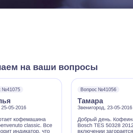
чаем на ваши вопросы
с №41075
Вопрос №41056
лья
Тамара
 25-05-2016
Звенигород, 23-05-2016
отает кофемашина
Добрый день. Кофеин
envenuto classic. Все
Bosch TES 50328 2012
орит индикатор, что
включении загораетс