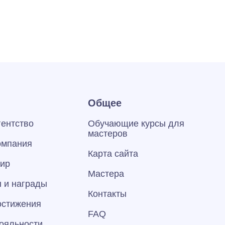
Общее
гентство
Обучающие курсы для
мастеров
омпания
Карта сайта
тир
Мастера
 и награды
Контакты
остижения
FAQ
ояльности