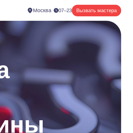
Москва
07–23
Вызвать мастера
а
шины