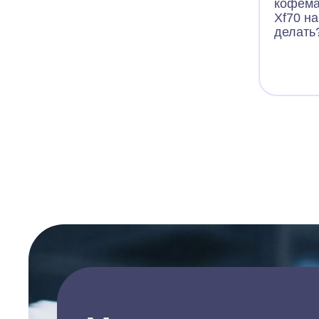
кофема
Xf70 на
делать