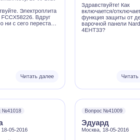
Здравствуйте! Как
твуйте. Электроплита
включается/отключае
FCCX58226. Вдруг
функция защиты от де
го ни с сего перестала
варочной панели Nard
ться духовка. Для
4EHT33?
 есть две ручки
ения. Задание
 и температуры. При
ючении ручки режима,
ция на ней перестала
ься, как должна,
 не нагревается и не
Читать далее
Читать
ивается. А вот ручка
атуры загорается, и
ется индикатор
а рядом с ней. Но
 нет и вентилятор не
ется, подсветка
с №41018
Вопрос №41009
и тоже не включается.
а
Эдуард
жите в чем проблема.
ен ли выезд вашего
 18-05-2016
Москва, 18-05-2016
листа для устранения