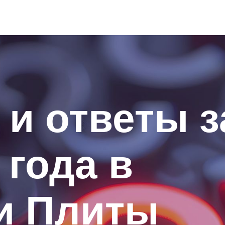
и ответы з
 года в
и Плиты