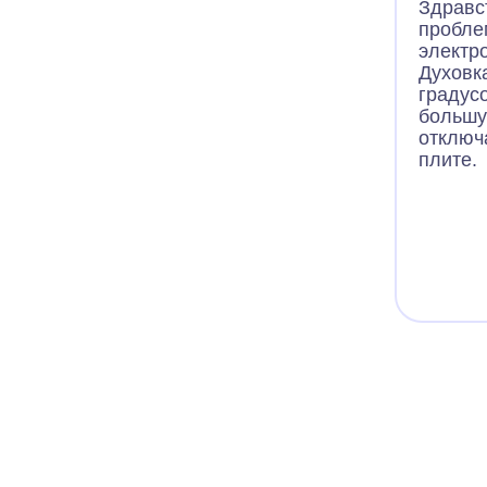
пробле
Здравс
пробле
электр
Духовк
градус
большу
отключ
плите.