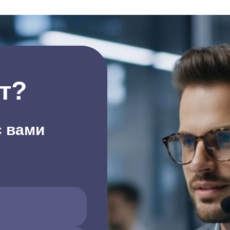
т?
с вами