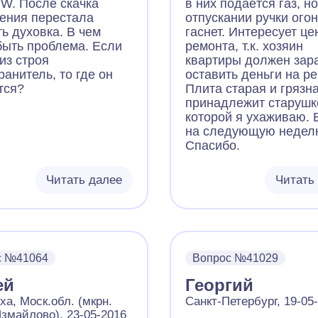
W. После скачка
в них подаётся газ, н
ения перестала
отпускании ручки ого
ь духовка. В чем
гаснет. Интересует це
быть проблема. Если
ремонта, т.к. хозяин
из строя
квартиры должен зар
анитель, то где он
оставить деньги на ре
тся?
Плита старая и грязна
принадлежит старушке
которой я ухаживаю. 
на следующую недел
Спасибо.
Читать далее
Читать
с №41064
Вопрос №41029
ей
Георгий
а, Моск.обл. (мкрн.
Санкт-Петербург, 19-05
змайлово), 23-05-2016