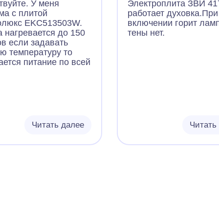
мы? Спасибо.
твуйте. У меня
Электроплита ЗВИ 41
ма с плитой
работает духовка.При
олюкс EKC513503W.
включении горит ламп
а нагревается до 150
тены нет.
ов если задавать
ю температуру то
ается питание по всей
Читать далее
Читать