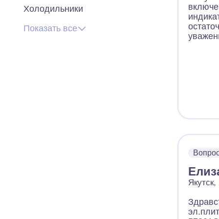
включе
Холодильники
индика
остаточ
Показать все
уважен
Вопро
Елиз
Якутск,
Здравс
эл.пли