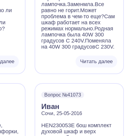
лампочка.Заменмла.Все
но ли
равно не горит.Может
проблема в чем-то еще?Сам
ли
шкаф работает на всех
ю?
режимах нормально.Родная
лампочка была 40W 300
градусов С 240V.Поменяла
на 40W 300 градусовС 230V.
 далее
Читать далее
Вопрос №41073
Иван
Сочи, 25-05-2016
,
HEN230053E бош комплект
нфорки,
духовой шкаф и верх