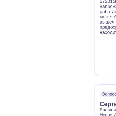
57301G
напряж
работат
может 
вышел 
предохр
находи
Вопро
Серг
Балаших
Новое И