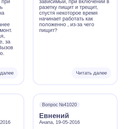
о при
зависимый, при включении в
нь
разетку пищит и трещит,
на
спустя некоторое время
начинает работать как
анее
положенно , из-за чего
монт.
пищит?
я,
, за
Вызов
ю.
 далее
Читать далее
Вопрос №41020
Евнений
-2016
Анапа, 19-05-2016