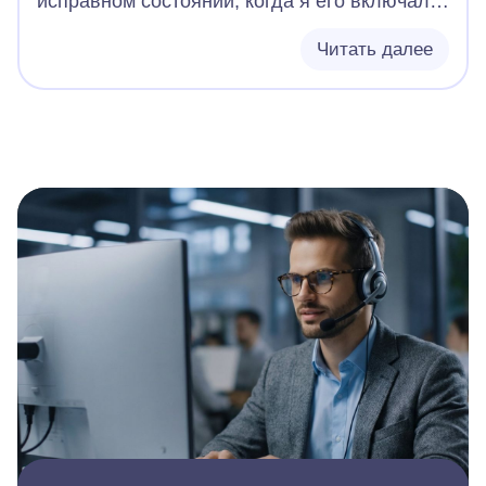
исправном состоянии, когда я его включала,
он начинал прокручивать механизмы, после
чего останавливался и был готов к печати.
Читать далее
Однако сейчас при включении механизмы
прокручиваются около 3 секунд, после чего
загораются индикаторы: отсутствие бумаги и
ошибка (рыжий и красный). При этом бумага
есть, и принтер ее видит при включении
(горит зеленый индикатор), а после
загорается красный и желтый индикаторы. В
чем неисправность и сколько будет стоить
ремонт?