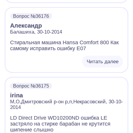
Проверил помпу отдельно - работает.(
Засора в сливном шланге и в шланге от
бака к насосу и в сливном сифоне нет).
Вопрос №36176
Проверит датчик уровня воды - релюшки(2)
Александр
срабатывают при подаче порции воздуха.
Вопрос: возможная причина? и ещё - если
Балашиха, 30-10-2014
это программатор или печатная плата то
Стиральная машина Hansa Comfort 800 Как
сколько могут стоить данные элементы ?
самому исправить ошибку Е07
Читать далее
Вопрос №36175
irina
М,О,Дмитровский р-он р,п,Некрасовский, 30-10-
2014
LD Direct Drive WD10200ND ошибка LE
застряло на стирке барабан не крутится
шипение слышно