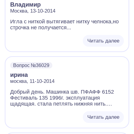
Владимир
Москва, 13-10-2014
Игла с ниткой вытягивает нитку челнока,но
строчка не получается...
Читать далее
Вопрос №36029
ирина
москва, 11-10-2014
Добрый день. Машинка шв. ПФАФФ 6152
Фестиваль 135 1996г. эксплуатация
щадящая. стала петлять нижняя нить.
Почистила, смазала ,перезаправляла,
меняла нити и их натяжение , иглы меняла.
Читать далее
уже много лет заправляла верхнюю нить в
левую прорезь слева от железной пластины
(извините не знаю как назвать) , затем