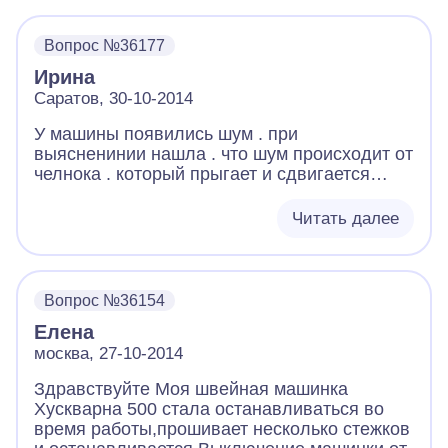
Вопрос №36177
Ирина
Саратов, 30-10-2014
У машины появились шум . при
выясненинии нашла . что шум происходит от
челнока . который прыгает и сдвигается
вправо .из за этого верхняя нить идет
рывками и путается . строчка не получается
Читать далее
.Снизу орбазуется непонятно что прям
бахрома какая то пришитая .из верхней нити
. Натяжение верхней нитки есть . заправка
правильная . Машина астралюкс 9910 с
Вопрос №36154
горизонтальным челноком .Можете помочь
Елена
советом . как починить машинку
москва, 27-10-2014
Здравствуйте Моя швейная машинка
Хускварна 500 стала останавливаться во
время работы,прошивает несколько стежков