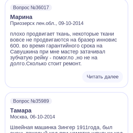
обвожу вокруг выступа и по правой прорези
Вопрос №36017
вверх ,вниз и дальше по схеме. НО машинка
Марина
стала петлять.Попробовала заправить нить
в левую прорезь справа от железной
Приозерск лен.обл., 09-10-2014
пластины вниз и опять по схеме -машинка
плохо продвигает ткань, некоторые ткани
НЕ петляет , но стчит при строчке громко и
вовсе не продвигаются на бразер инновис
чуть стягивает нить. Подскажите пожалуйста
600. во время гарантийного срока на
причину петляния!!!???
Савушкина при мне мастер затачивал
зубчатую рейку - помогло ,но не на
долго.Сколько стоит ремонт.
Читать далее
Вопрос №35989
Тамара
Москва, 06-10-2014
Швейная машинка Зингер 1911года, был