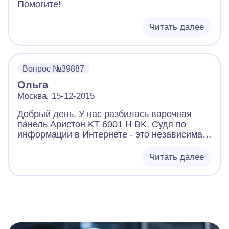
Помогите!
Читать далее
Вопрос №39887
Ольга
Москва, 15-12-2015
Добрый день, У нас разбилась варочная
панель Аристон KT 6001 H BK. Судя по
информации в Интернете - это независимая
панель. Управление находится на ней
самой. Но когда мы полезли отключать ее из
Читать далее
розетки, оказалось, что у нее нет своего
подключения в сеть. Шнур от нее идет к
духовому шкафу, тоже аристон. А уже из
него большой трехштырьковой вилкой в
розетку. В сервисном центре ничего
вразумительного сказать не могут. Говорят,
что панель вроде бы независимая, но