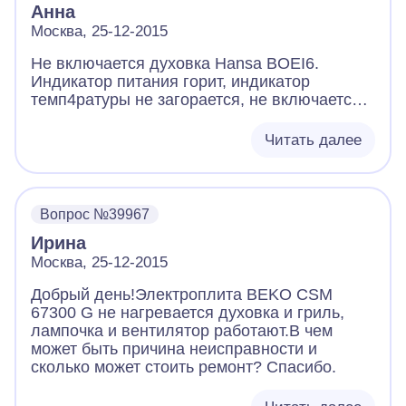
Анна
Москва, 25-12-2015
Не включается духовка Hansa BOEI6.
Индикатор питания горит, индикатор
темп4ратуры не загорается, не включается
освещение внутри духовки, вентилятор,
духовка не нагревается. Питание в розетке
Читать далее
есть. Может-быть это перегорел
предохранитель? Всё это началось после
того, как я поставила духовку на быстрый
разогрев. Слегка запахло нагретой
Вопрос №39967
изоляцией, я переключила на программу
Ирина
выпекания теста. Духовка нормально
закончила работу. Какие действия вы
Москва, 25-12-2015
посоветуете?
Добрый день!Электроплита BEKO CSM
67300 G не нагревается духовка и гриль,
лампочка и вентилятор работают.В чем
может быть причина неисправности и
сколько может стоить ремонт? Спасибо.