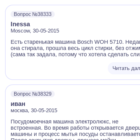
Вопрос №38333
Inessa
Moscow, 30-05-2015
Есть старенькая машина Bosch WOH 5710. Неда
она стирала, прошла весь цикл стирки, без отжи
(сама так задала, потому что хотела сделать сли
вернуть программатор на повторное полоскание 
всегда так делаю). А в тот день машина воды
Читать да
налила, а барабан крутить отказалась - теперь н
стирает,отжимает и не полощет, но воду сливает
наливает.Можно ли самим как-то это починить? 
кажется, что дело в программаторе.Барабан
Вопрос №38329
поворачивается только тогда, когда идет слив, в
иван
последний момент. В других случаях, после нал
воды машинка издает какие-то тихие звуки, хотя
москва, 30-05-2015
ручка программатора иногда сама поворачивает
Посудомоечная машина электролюкс, не
встроенная. Во время работы открывается двер
машины и процесс мытья посуды останавливает