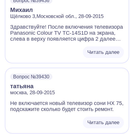
Вопрос №39436
Михаил
Щёлково 3,Московской обл., 28-09-2015
Здравствуйте! После включения телевизора
Panasonic Colour TV TC-14S1D на экрана,
слева в верху появляется цифра 2 далее
при нажатии кнопки автонастроойка
осуществляется автопоиск, но всё
Читать далее
бесполезно - настройки каналов не
происходит. Особенность: выдернув антенну
из гнезда, картинка и её изменение при
нажатии на кнопку автонастройка тот же, что
Вопрос №39430
и при встав ленной антенне в гнездо. Такое
татьяна
впечатление, что отсоединилось гнездо
антенны от приёмной системы телевизора.
москва, 28-09-2015
Извините за безграмотные рассуждения, но
Не включается новый телевизор сони НХ 75,
я механик и в электронике "чайник". Если Вы
подскажите сколько будет стоить ремонт.
что-то поняли из письма подскажите,что это
может быть и порекомндуйте,что делать
дальше. Жаль хороший и маленький
Читать далее
телевизор, это подарок от соседа по гаражу(