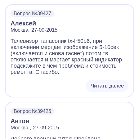
но он не предупредил меня об этм дефекте.
Пульт пока отсутствует, но я сделалзаказ на
пульт Panasonic TNQ8E0461-2/EUR51851 -
Вопрос №39427
на следующей неделе пуль поступит в
Алексей
торговый центр на метро Измайловская.
Москва, 27-09-2015
Подскажите как быть-может и пульт не
выкупать, а подарок возвратить? Буду ждать
Телевизор панасоник tx-lr50b6, при
вашего вердикта. С уважением и
включении мерцает изображение 5-10сек
наилучшими пожеланиями Михаил Федотов.
(включается и снова гаснет),потом тв
отключается и маргает красный индикатор
подскажите в чем проблема и стоимость
ремонта. Спасибо.
Читать далее
Вопрос №39425
Антон
Москва , 27-09-2015
Доброго времени суток! Проблема