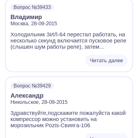
Вопрос №39433
Владимир
Москва, 28-09-2015
Холодильник ЗИЛ-64 перестал работать, на
несколько секунд включается пусковое реле
(слышен шум работы реле), затем
отключатся, мотор-компрессор не
включатся. Вызывал мастера по ремонту, он
Читать далее
ставил свое реле, результат тот же, сказал
что сгорел компрессор и ушел. Я измерил
сопротивление обмоток двигателя, оно
составило: 15,2 Ом между одними
Вопрос №39429
контактами, 40.2 Ом между другими и 54,6
Александр
между третьими. Подскажите пожалуйста,
действительно ли сгорел двигатель?
Никольское, 28-09-2015
Здравствуйте,подскажите пожалуйста какой
компрессор можно установить на
морозильник Pozis-Свияга-106