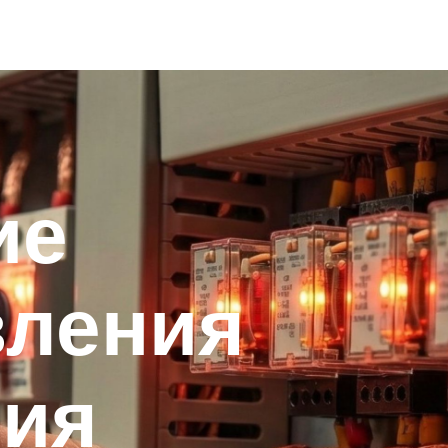
ие
вления
ния