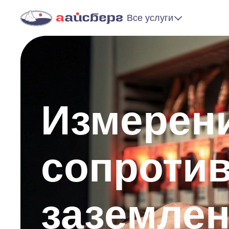
Все услуги
Измерен
сопроти
заземле