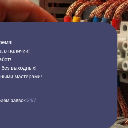
ремя!
а в наличии!
абот!
и без выходных!
нными мастерами!
ием заявок:
24/7