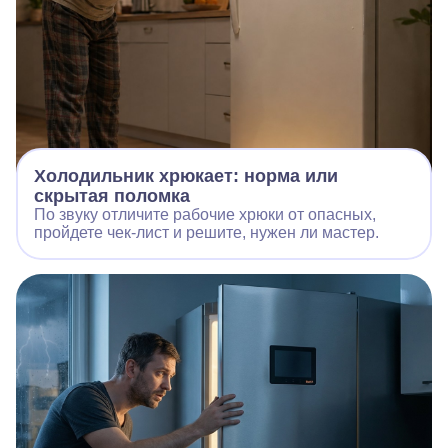
Холодильник хрюкает: норма или
скрытая поломка
По звуку отличите рабочие хрюки от опасных,
пройдете чек‑лист и решите, нужен ли мастер.