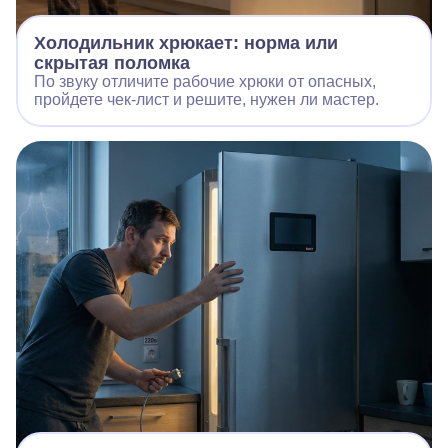
Холодильник хрюкает: норма или
скрытая поломка
По звуку отличите рабочие хрюки от опасных,
пройдете чек‑лист и решите, нужен ли мастер.