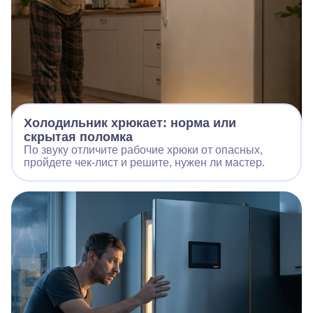
Холодильник хрюкает: норма или
скрытая поломка
По звуку отличите рабочие хрюки от опасных,
пройдете чек‑лист и решите, нужен ли мастер.