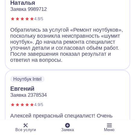
Наталья
Заявка 9989712
4.8/5
Обратились за услугой «Ремонт ноутбуков»,
поскольку возникла неисправность «шумит
ноутбук». До начала ремонта специалист
уточнил детали и согласовал объём работ.
После завершения показал результат и
ответил на вопросы.
Ноутбук Intel
Евгений
Заявка 2378534
4.9/5
Алексей прекрасный специалист! Очень
советую. Починил все быстро, настроил и
отдал уже исправный ноутбук. Объяснил все
Все услуги
Заявка
Меню
доступным языком, а также дал