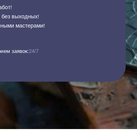
абот!
и без выходных!
нными мастерами!
ием заявок:
24/7