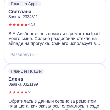
Планшет Apple
Светлана
Заявка 2334311
4.9/5
В А-Айсберг очень помогли с ремонтом Ipad
моего сына. Сильно раздробили стекло на
айпаде на прогулке. Сын его использует в
школе на занятиях и он нужен был целым
уже на следующий день. После звонка в
Развернуть
сервис, приехал мастер и через час уже все
починил. В использовании такой же как до
того как было разбито стекло, внешне от
Планшет Huawei
нового из магазина не отличается. Спасибо
за быструю помощь.
Елена
Заявка 0321199
5/5
Обратилась в данный сервис за ремонтом
планшета, как оказалось, сломалось гнездо