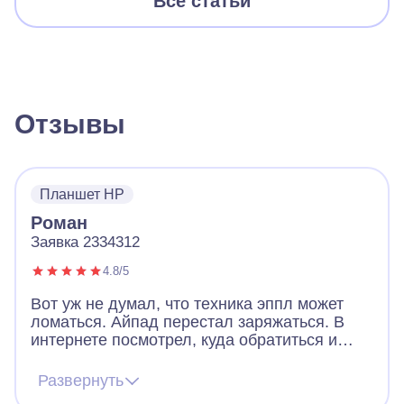
Все статьи
Отзывы
Планшет HP
Роман
Заявка 2334312
4.8/5
Вот уж не думал, что техника эппл может
ломаться. Айпад перестал заряжаться. В
интернете посмотрел, куда обратиться и
решил оставить заявку в А-Айсберг.
Привлекло то, что дают гарантию на ремонт,
Развернуть
т.к. компания официальная. Все заняло 1