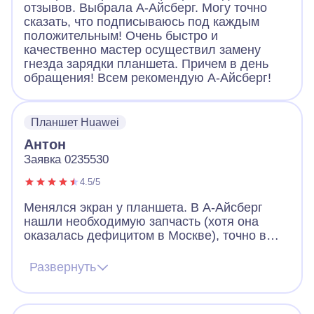
отзывов. Выбрала А-Айсберг. Могу точно
сказать, что подписываюсь под каждым
положительным! Очень быстро и
качественно мастер осуществил замену
гнезда зарядки планшета. Причем в день
обращения! Всем рекомендую А-Айсберг!
Планшет Huawei
Антон
Заявка 0235530
4.5/5
Менялся экран у планшета. В А-Айсберг
нашли необходимую запчасть (хотя она
оказалась дефицитом в Москве), точно в
обговоренное время приехал мастер,
быстро и качественно произвёл замену. При
Развернуть
этом мастер отвечал на вопросы, связанные
с эксплуатацией и возможным ремонтом.
Впечатления - только положительные.