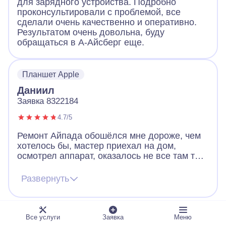
для зарядного устройства. Подробно
проконсультировали с проблемой, все
сделали очень качественно и оперативно.
Результатом очень довольна, буду
обращаться в А-Айсберг еще.
Планшет Apple
Даниил
Заявка 8322184
4.7/5
Ремонт Айпада обошёлся мне дороже, чем
хотелось бы, мастер приехал на дом,
осмотрел аппарат, оказалось не все там так
просто с его поломкой было, нужна была
замена деталей. В связи с этим и стоимость
Развернуть
ремонта вышла не копеечная. Ну новый мне
все равно в разы дороже обошёлся бы, так
что считаю, что удачно отремонтировали,
работает хорошо сейчас.
Все услуги
Заявка
Меню
Планшет Apple