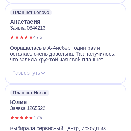
день, я даже удивился, что проблема так
быстро решилась. В А-Айсберг
Планшет Lenovo
профессиональные мастера.
Анастасия
Заявка 0344213
4.7/5
Обращалась в А-Айсберг один раз и
осталась очень довольна. Так получилось,
что залила кружкой чая свой планшет.
Отключился в течение получаса и больше я
его включить не могла. Надежды на
Развернуть
восстановление не было, но все же в
сервис обратилась. Восстановили
полностью, заработал. Отдельная
Планшет Honor
благодарность мастеру Сергею, который и
оживил мой планшет.
Юлия
Заявка 1265522
4.7/5
Выбирала сервисный центр, исходя из