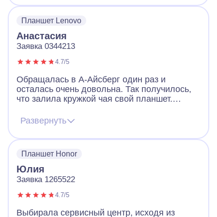
день, я даже удивился, что проблема так
быстро решилась. В А-Айсберг
Планшет Lenovo
профессиональные мастера.
Анастасия
Заявка 0344213
4.7/5
Обращалась в А-Айсберг один раз и
осталась очень довольна. Так получилось,
что залила кружкой чая свой планшет.
Отключился в течение получаса и больше я
его включить не могла. Надежды на
Развернуть
восстановление не было, но все же в
сервис обратилась. Восстановили
полностью, заработал. Отдельная
Планшет Honor
благодарность мастеру Сергею, который и
оживил мой планшет.
Юлия
Заявка 1265522
4.7/5
Выбирала сервисный центр, исходя из