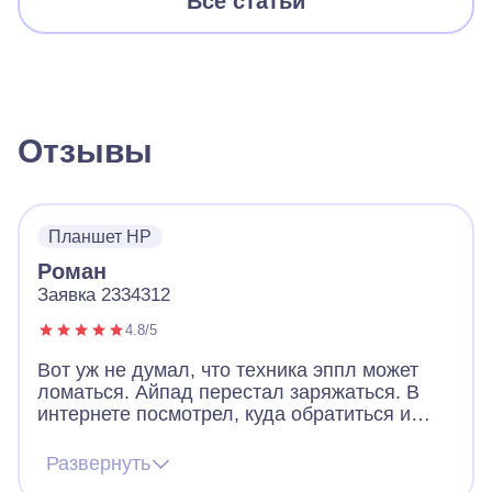
Все статьи
Отзывы
Планшет HP
Роман
Заявка 2334312
4.8/5
Вот уж не думал, что техника эппл может
ломаться. Айпад перестал заряжаться. В
интернете посмотрел, куда обратиться и
решил оставить заявку в А-Айсберг.
Привлекло то, что дают гарантию на ремонт,
Развернуть
т.к. компания официальная. Все заняло 1