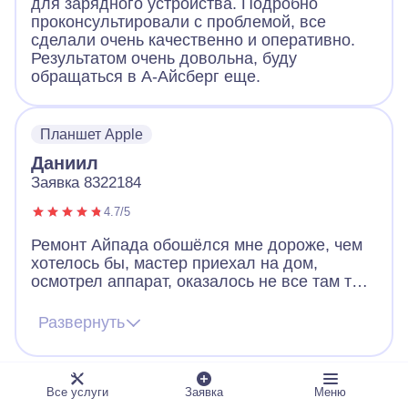
для зарядного устройства. Подробно
проконсультировали с проблемой, все
сделали очень качественно и оперативно.
Результатом очень довольна, буду
обращаться в А-Айсберг еще.
Планшет Apple
Даниил
Заявка 8322184
4.7/5
Ремонт Айпада обошёлся мне дороже, чем
хотелось бы, мастер приехал на дом,
осмотрел аппарат, оказалось не все там так
просто с его поломкой было, нужна была
замена деталей. В связи с этим и стоимость
Развернуть
ремонта вышла не копеечная. Ну новый мне
все равно в разы дороже обошёлся бы, так
что считаю, что удачно отремонтировали,
работает хорошо сейчас.
Все услуги
Заявка
Меню
Планшет Apple