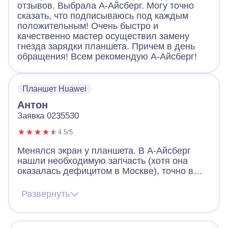
отзывов. Выбрала А-Айсберг. Могу точно
сказать, что подписываюсь под каждым
положительным! Очень быстро и
качественно мастер осуществил замену
гнезда зарядки планшета. Причем в день
обращения! Всем рекомендую А-Айсберг!
Планшет Huawei
Антон
Заявка 0235530
4.5/5
Менялся экран у планшета. В А-Айсберг
нашли необходимую запчасть (хотя она
оказалась дефицитом в Москве), точно в
обговоренное время приехал мастер,
быстро и качественно произвёл замену. При
Развернуть
этом мастер отвечал на вопросы, связанные
с эксплуатацией и возможным ремонтом.
Впечатления - только положительные.