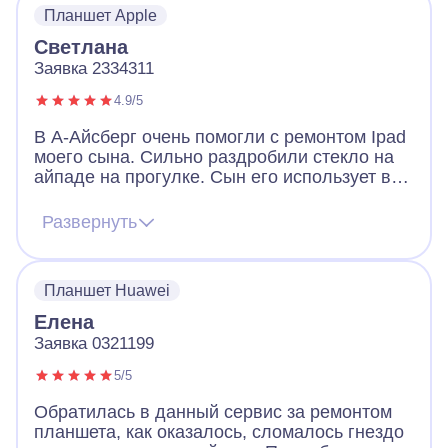
Планшет Apple
Светлана
Заявка 2334311
4.9/5
В А-Айсберг очень помогли с ремонтом Ipad
моего сына. Сильно раздробили стекло на
айпаде на прогулке. Сын его использует в
школе на занятиях и он нужен был целым
уже на следующий день. После звонка в
Развернуть
сервис, приехал мастер и через час уже все
починил. В использовании такой же как до
того как было разбито стекло, внешне от
Планшет Huawei
нового из магазина не отличается. Спасибо
за быструю помощь.
Елена
Заявка 0321199
5/5
Обратилась в данный сервис за ремонтом
планшета, как оказалось, сломалось гнездо