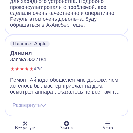
для зарядного устройства. Подробно
проконсультировали с проблемой, все
сделали очень качественно и оперативно.
Результатом очень довольна, буду
обращаться в А-Айсберг еще.
Планшет Apple
Даниил
Заявка 8322184
4.7/5
Ремонт Айпада обошёлся мне дороже, чем
хотелось бы, мастер приехал на дом,
осмотрел аппарат, оказалось не все там так
просто с его поломкой было, нужна была
замена деталей. В связи с этим и стоимость
Развернуть
ремонта вышла не копеечная. Ну новый мне
все равно в разы дороже обошёлся бы, так
что считаю, что удачно отремонтировали,
работает хорошо сейчас.
Все услуги
Заявка
Меню
Планшет Apple