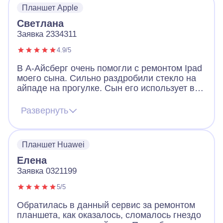
Планшет Apple
Светлана
Заявка 2334311
4.9/5
В А-Айсберг очень помогли с ремонтом Ipad
моего сына. Сильно раздробили стекло на
айпаде на прогулке. Сын его использует в
школе на занятиях и он нужен был целым
уже на следующий день. После звонка в
Развернуть
сервис, приехал мастер и через час уже все
починил. В использовании такой же как до
того как было разбито стекло, внешне от
Планшет Huawei
нового из магазина не отличается. Спасибо
за быструю помощь.
Елена
Заявка 0321199
5/5
Обратилась в данный сервис за ремонтом
планшета, как оказалось, сломалось гнездо