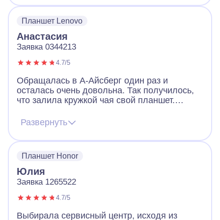
день, я даже удивился, что проблема так
быстро решилась. В А-Айсберг
Планшет Lenovo
профессиональные мастера.
Анастасия
Заявка 0344213
4.7/5
Обращалась в А-Айсберг один раз и
осталась очень довольна. Так получилось,
что залила кружкой чая свой планшет.
Отключился в течение получаса и больше я
его включить не могла. Надежды на
Развернуть
восстановление не было, но все же в
сервис обратилась. Восстановили
полностью, заработал. Отдельная
Планшет Honor
благодарность мастеру Сергею, который и
оживил мой планшет.
Юлия
Заявка 1265522
4.7/5
Выбирала сервисный центр, исходя из