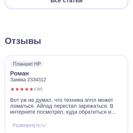
Все статьи
Отзывы
Планшет HP
Роман
Заявка 2334312
4.8/5
Вот уж не думал, что техника эппл может
ломаться. Айпад перестал заряжаться. В
интернете посмотрел, куда обратиться и
решил оставить заявку в А-Айсберг.
Привлекло то, что дают гарантию на ремонт,
Развернуть
т.к. компания официальная. Все заняло 1