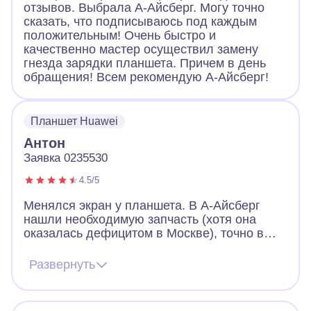
отзывов. Выбрала А-Айсберг. Могу точно
сказать, что подписываюсь под каждым
положительным! Очень быстро и
качественно мастер осуществил замену
гнезда зарядки планшета. Причем в день
обращения! Всем рекомендую А-Айсберг!
Планшет Huawei
Антон
Заявка 0235530
4.5/5
Менялся экран у планшета. В А-Айсберг
нашли необходимую запчасть (хотя она
оказалась дефицитом в Москве), точно в
обговоренное время приехал мастер,
быстро и качественно произвёл замену. При
Развернуть
этом мастер отвечал на вопросы, связанные
с эксплуатацией и возможным ремонтом.
Впечатления - только положительные.