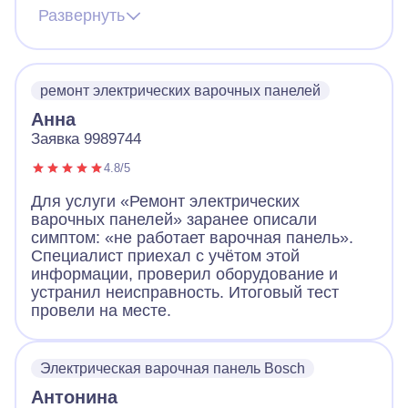
предупредил звонком, что скоро будет на
Развернуть
месте. По приходу надел сменную обувь,
что очень обрадовало! Посмотрел панель,
объяснил в чем дело. За короткое время
устранил неполадки, заменив детали.
ремонт электрических варочных панелей
Работа понравилась!
Анна
Заявка 9989744
4.8/5
Для услуги «Ремонт электрических
варочных панелей» заранее описали
симптом: «не работает варочная панель».
Специалист приехал с учётом этой
информации, проверил оборудование и
устранил неисправность. Итоговый тест
провели на месте.
Электрическая варочная панель Bosch
Антонина