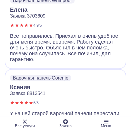
Варочная панель Whirlpool
Елена
Заявка 3703609
4.9/5
Все понравилось. Приехал в очень удобное
для меня время, вовремя. Работу сделал
очень быстро. Объяснил в чем поломка,
почему она случилась. Все починил, дал
гарантию.
Варочная панель Gorenje
Ксения
Заявка 8813541
5/5
У нашей старой варочной панели перестали
работать конфорки. Когда встал вопрос:
«Где искать мастера, чтобы обязательно
Все услуги
Заявка
Меню
выдал квитанцию о работе и цене?», то