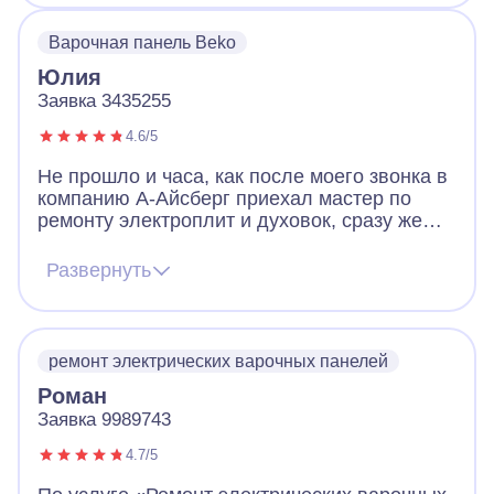
Варочная панель Beko
Юлия
Заявка 3435255
4.6/5
Не прошло и часа, как после моего звонка в
компанию А-Айсберг приехал мастер по
ремонту электроплит и духовок, сразу же
выявил проблему на нашей варочной
панели и на месте устранил ее. В дни
Развернуть
карантина, когда почти никто вокруг не
работает - это просто чудо! Будем
самоизолироваться с вкусной выпечкой.
Большое спасибо!
ремонт электрических варочных панелей
Роман
Заявка 9989743
4.7/5