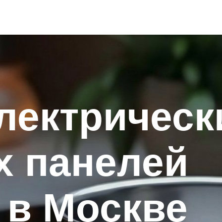
лектрическ
х панелей
в Москве