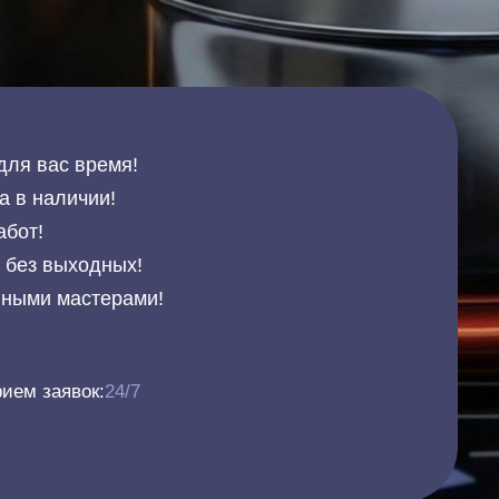
для вас время!
а в наличии!
абот!
и без выходных!
нными мастерами!
ием заявок:
24/7