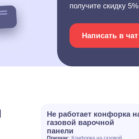
получите скидку 5%
Написать в чат
и
Не работает конфорка н
газовой варочной
панели
Признак:
Конфорка на газовой