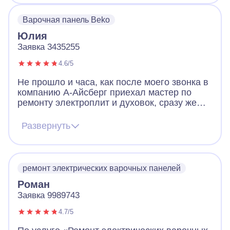
Варочная панель Beko
Юлия
Заявка 3435255
4.6/5
Не прошло и часа, как после моего звонка в
компанию А-Айсберг приехал мастер по
ремонту электроплит и духовок, сразу же
выявил проблему на нашей варочной
панели и на месте устранил ее. В дни
Развернуть
карантина, когда почти никто вокруг не
работает - это просто чудо! Будем
самоизолироваться с вкусной выпечкой.
Большое спасибо!
ремонт электрических варочных панелей
Роман
Заявка 9989743
4.7/5