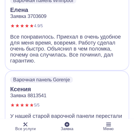
Варочная панель Whirlpool
Елена
Заявка 3703609
4.9/5
Все понравилось. Приехал в очень удобное
для меня время, вовремя. Работу сделал
очень быстро. Объяснил в чем поломка,
почему она случилась. Все починил, дал
гарантию.
Варочная панель Gorenje
Ксения
Заявка 8813541
5/5
У нашей старой варочной панели перестали
работать конфорки. Когда встал вопрос:
«Где искать мастера, чтобы обязательно
Все услуги
Заявка
Меню
выдал квитанцию о работе и цене?», то