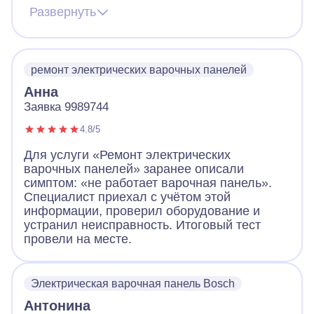
предупредил звонком, что скоро будет на
Развернуть
месте. По приходу надел сменную обувь,
что очень обрадовало! Посмотрел панель,
объяснил в чем дело. За короткое время
устранил неполадки, заменив детали.
ремонт электрических варочных панелей
Работа понравилась!
Анна
Заявка 9989744
4.8/5
Для услуги «Ремонт электрических
варочных панелей» заранее описали
симптом: «не работает варочная панель».
Специалист приехал с учётом этой
информации, проверил оборудование и
устранил неисправность. Итоговый тест
провели на месте.
Электрическая варочная панель Bosch
Антонина