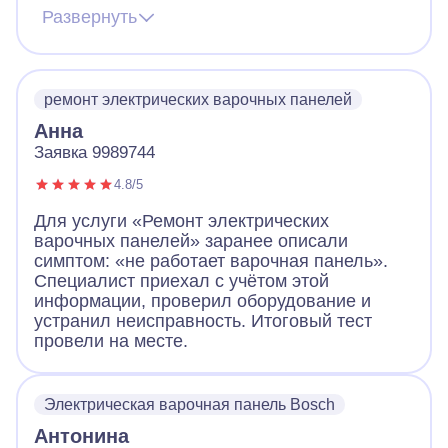
предупредил звонком, что скоро будет на
Развернуть
месте. По приходу надел сменную обувь,
что очень обрадовало! Посмотрел панель,
объяснил в чем дело. За короткое время
устранил неполадки, заменив детали.
ремонт электрических варочных панелей
Работа понравилась!
Анна
Заявка 9989744
4.8/5
Для услуги «Ремонт электрических
варочных панелей» заранее описали
симптом: «не работает варочная панель».
Специалист приехал с учётом этой
информации, проверил оборудование и
устранил неисправность. Итоговый тест
провели на месте.
Электрическая варочная панель Bosch
Антонина