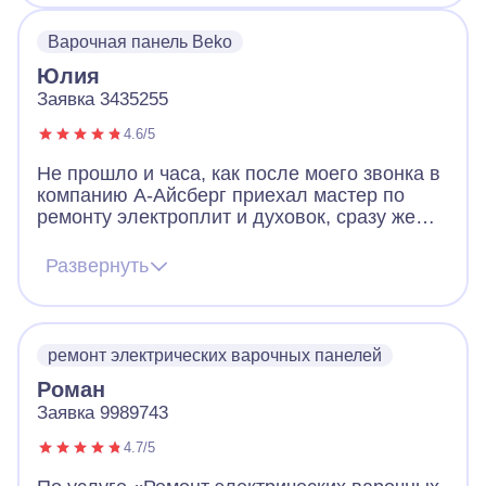
Варочная панель Beko
Юлия
Заявка 3435255
4.6/5
Не прошло и часа, как после моего звонка в
компанию А-Айсберг приехал мастер по
ремонту электроплит и духовок, сразу же
выявил проблему на нашей варочной
панели и на месте устранил ее. В дни
Развернуть
карантина, когда почти никто вокруг не
работает - это просто чудо! Будем
самоизолироваться с вкусной выпечкой.
Большое спасибо!
ремонт электрических варочных панелей
Роман
Заявка 9989743
4.7/5