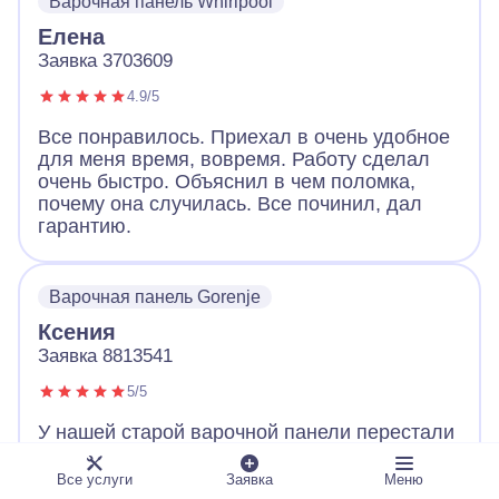
Варочная панель Whirlpool
Елена
Заявка 3703609
4.9/5
Все понравилось. Приехал в очень удобное
для меня время, вовремя. Работу сделал
очень быстро. Объяснил в чем поломка,
почему она случилась. Все починил, дал
гарантию.
Варочная панель Gorenje
Ксения
Заявка 8813541
5/5
У нашей старой варочной панели перестали
работать конфорки. Когда встал вопрос:
«Где искать мастера, чтобы обязательно
Все услуги
Заявка
Меню
выдал квитанцию о работе и цене?», то