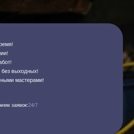
ремя!
ии!
абот!
и без выходных!
нными мастерами!
ием заявок:
24/7