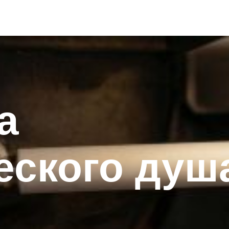
а
еского душ