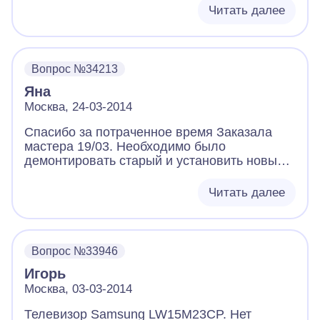
Читать далее
Вопрос №34213
Яна
Москва, 24-03-2014
Спасибо за потраченное время Заказала
мастера 19/03. Необходимо было
демонтировать старый и установить новый
карниз. На след день со мной связался
мастер, в разговоре с ним, я уточнила есть
Читать далее
ли у него стремянка, поскольку в квартире
потолки очень высокие, а своей стремянки у
нас нет. На что мастер сказал, что у него
стремянки нет, но он передаст мой заказ
Вопрос №33946
другому мастеру со стремянкой. 23/03 никто
Игорь
так и не связался со мной, звоню сама, мне
сообщают что мне подскажет по моему
Москва, 03-03-2014
вопросу Тимьянова Надежда Федоровна, но
Телевизор Samsung LW15M23CP. Нет
ее сейчас нет - звоните завтра 24/03 звоню