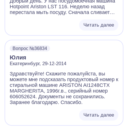
Добрый день. У нас посудомоечная машина
Hotpoint Ariston LST 116. Неделю назад
перестала мыть посуду. Сначала сливает
воду, затем заливает новую, нагревает,
слышно периодически работает похоже
Читать далее
насос не моет. Пришел мастер вскрыл насос
почистил и все стало нормально. Через два
дня опять стало тоже самое. А сейчас
вообще выключаешь кнопку включения
Вопрос №36834
машины, она сама включается и начинает
Юлия
работать вывод воды в канализацию. Не
выключается пока не вытащишь из розетки.
Екатеринбург, 29-12-2014
Подскажите пожалуйста что это может быть
Здравствуйте! Скажите пожалуйста, вы
и что делать. Заранее Спасибо.
можете мне подсказать продуктовый номер к
стиральной машине ARISTON AI1248CTX
MARGHERITA, 1996г.в., серийный номер
606052624. Документы не сохранились.
Заранее благодарю. Спасибо.
Читать далее