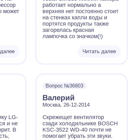
рессор
работает нормально а
о может
верхняя нет постоянно стоит
на стенках капли воды и
портятся продукты также
загорелась красная
лампочка со значком(!)
 далее
Читать далее
Вопрос №36803
Валерий
Москва, 26-12-2014
ику LG-
Скрежещет вентилятор
я и не
сзади холодильнике BOSCH
орит. В
KSC-3522 WD-40 почти не
сть,
помогает убрать эти звуки.