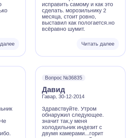
о
исправить самому и как это
ько
сделать. морозильнику 2
месяца, стоит ровно,
выставил как пологается.но
всёравно шумит.
 далее
Читать далее
Вопрос №36835
Давид
Гавар, 30-12-2014
льник
Здравствуйте. Утром
обнаружил следующее.
 Не
значит так,у меня
холодильник индезит с
ибо.
двумя камерами...горит