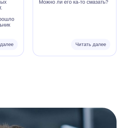
мых
Можно ли его ка-то смазать?
.
прошло
льник
 далее
Читать далее