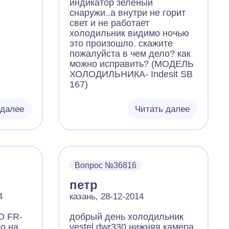
индикатор зеленый
снаружи..а внутри не горит
свет и не работает
холодильник видимо ночью
это произошло. скажите
пожалуйста в чем дело? как
можно исправить? (МОДЕЛЬ
ХОЛОДИЛЬНИКА- Indesit SB
167)
 далее
Читать далее
Вопрос №36816
петр
4
казань, 28-12-2014
O FR-
добрый день холодильник
ло на
vestel dwr330 нижняя камера