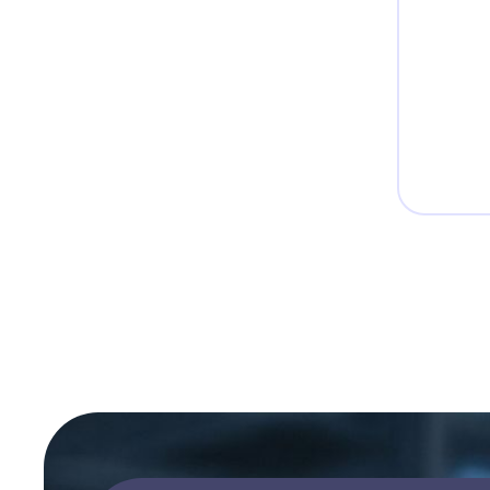
Нескол
приобр
состоян
модуль 
вуаля а
тут во
пробле
какой 
овощь 
фрукто
происх
промер
Пробыв
клеммы
резуль
то пост
отверс
задней
отсека(
нижнег
элемен
находи
овощей