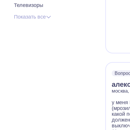
Телевизоры
Показать все
Вопро
алек
москва,
у меня 
(мрози
какой 
должен
выключ