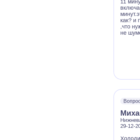
11 мин
включа
минут.
как? и 
,что ну
не шум
Вопро
Миха
Нижнев
29-12-2
Холоди