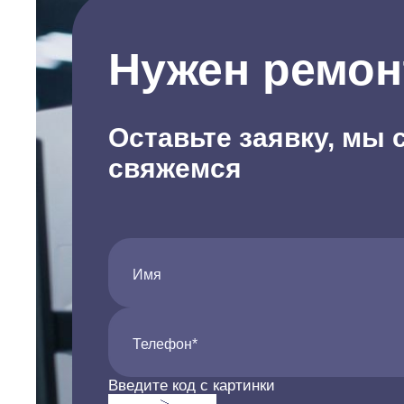
циркул
должен
Нужен ремон
то есть
холоди
через 
уходит
Помоги
Оставьте заявку, мы 
решить
свяжемся
Имя
Телефон*
Введите код с картинки