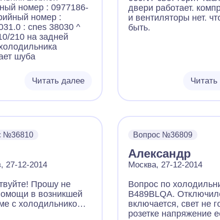
ный номер : 0977186-
двери работает. комп
ерийный номер :
и вентиляторы нет. чт
031.0 : cnes 38030 ^
быть.
10/210 на задней
 холодильника
ает шуба
Читать далее
Читать
с №36810
Вопрос №36809
Александр
, 27-12-2014
Москва, 27-12-2014
твуйте! Прошу не
Вопрос по холодильн
помощи в возникшей
B489BLQA. Отключилс
ме с холодильником
включается, свет не г
 ARC8120/1/IX
розетке напряжение е