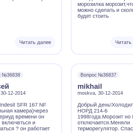
морозилка морозит,чт
можно сделать и скол
будет стоить
Читать далее
Читать
с №36838
Вопрос №36837
сей
mikhail
 30-12-2014
moskva, 30-12-2014
Indesit SFR 167 NF
Добрый день!Холоди
льная камера)через
НОРД 214-6
периуд времени он
1998года.Морозит но
 включвться и
отключается.Меняли
аться ? он работает
терморегулятор. Спас