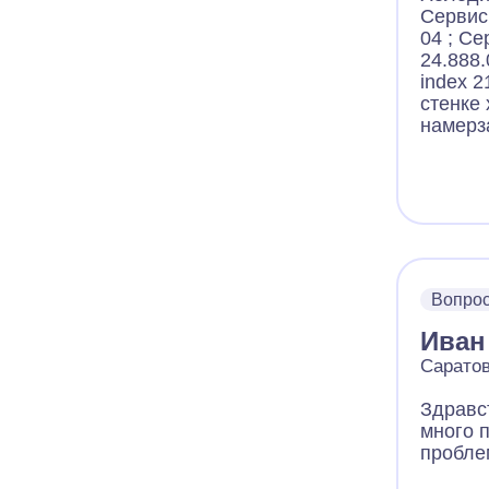
Сервис
04 ; С
24.888.
index 2
стенке
намерз
Вопро
Иван
Саратов
Здравс
много 
пробле
вирпул