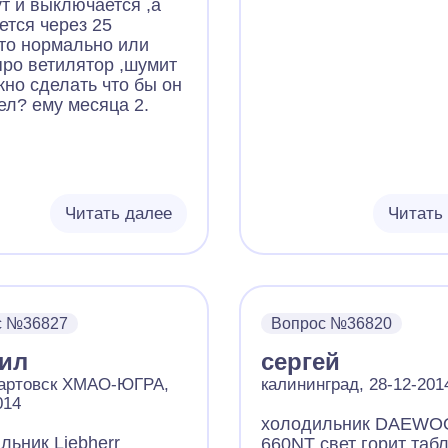
ут и выключается ,а
ется через 25
это нормально или
про ветилятор ,шумит
жно сделать что бы он
ел? ему месяца 2.
Читать далее
Читать
с №36827
Вопрос №36820
ил
сергей
артовск ХМАО-ЮГРА,
калининград, 28-12-201
014
холодильник DAEWO
льник Liebherr
660NT свет горит таб