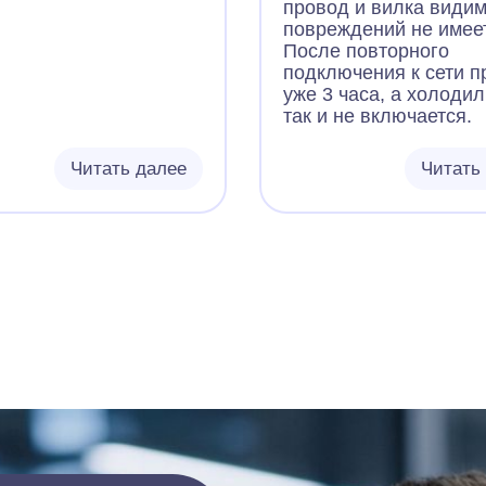
ько месяцев назад
провод и вилка види
ёл в не рабочем
повреждений не имеет
ии, не беда, заказал
После повторного
с инт магазина, и
подключения к сети 
ппарат работает, но
уже 3 часа, а холоди
зникла небольшая
так и не включается.
мка, если положить
нибудь фрукт или
Читать далее
Читать
в отделение для
в тобишь в корзину то
одит полное
зание фрукта(овоща)
ал менять местами
 на вентиляторе, без
татно Воздух почему
упает не из маленьких
тий расположенных на
 стенки каждого
полки) а из самого
о с фильтрующим
том которое и
тся за корзиной для
(фруктов) Думаю что