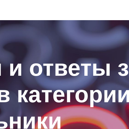
и ответы з
 в категори
ьники