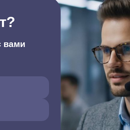
т?
с вами