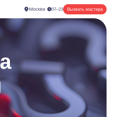
Москва
07–23
Вызвать мастера
а
и