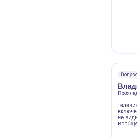
Вопро
Влад
Прохлад
телевиз
включе
не видн
Вообще