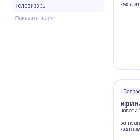
как с э
Телевизоры
Показать все
Вопро
ирин
новосиб
samsung
желтым