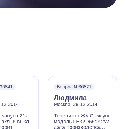
36841
Вопрос №36821
Людмила
-12-2014
Москва, 28-12-2014
 sanyo c21-
Телевизор ЖК Самсунг
 вкл. и выкл.
модель LE32D551K2W
горит
дата производства