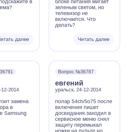
 подскажите в
блоке питания мигает
отремонтировать
лема?
зеленым светом, но
телевизор и примерная
телевизор не
цена вопроса. Спасибо
включается. Что
делать?
итать далее
Читать далее
36791
Вопрос №36787
евгений
-12-2014
уральск, 24-12-2014
тоит замена
полар 54сtv5о75 после
ора в
включения пишет
ре Samsung
досвидания.заходил в
сервисное меню снял
защиту перемыкал
ножки на пульте но