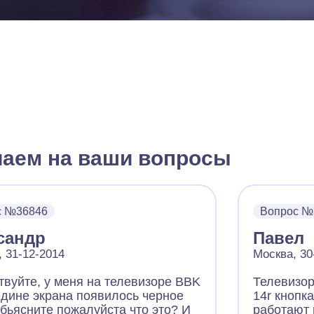
чаем на ваши вопросы
с №36846
Вопрос №
сандр
Павел
, 31-12-2014
Москва, 30
твуйте, у меня на телевизоре BBK
Телевизор
едине экрана появилось черное
14r кнопка
обьясните пожалуйста что это? И
работают 