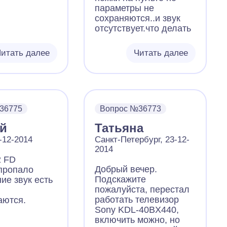
параметры не
сохраняются..и звук
отсутствует.что делать
итать далее
Читать далее
36775
Вопрос №36773
ай
Татьяна
-12-2014
Санкт-Петербург, 23-12-
2014
2 FD
Добрый вечер.
пропало
Подскажите
ие звук есть
пожалуйста, перестал
работать телевизор
аются.
Sony KDL-40BX440,
включить можно, но