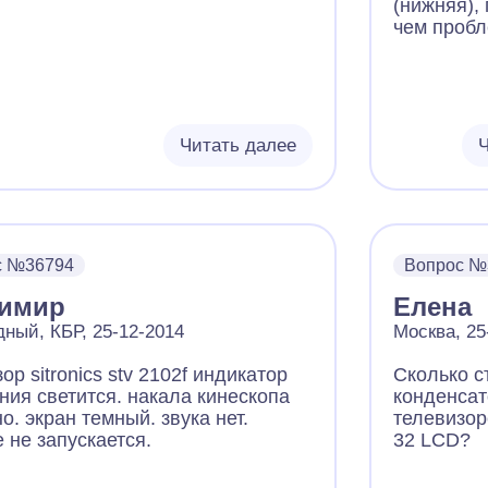
(нижняя),
чем проб
Читать далее
Ч
с №36794
Вопрос №
имир
Елена
ный, КБР, 25-12-2014
Москва, 25
ор sitronics stv 2102f индикатор
Сколько с
ния светится. накала кинескопа
конденсат
о. экран темный. звука нет.
телевизо
 не запускается.
32 LCD?