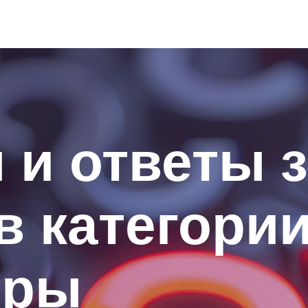
и ответы з
 в категори
оры