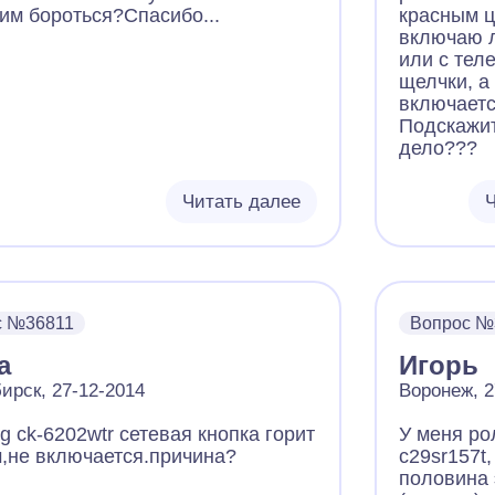
тим бороться?Спасибо...
красным ц
включаю л
или с тел
щелчки, а
включаетс
Подскажит
дело???
Читать далее
Ч
с №36811
Вопрос №
а
Игорь
ирск, 27-12-2014
Воронеж, 2
 ck-6202wtr сетевая кнопка горит
У меня ро
,не включается.причина?
c29sr157t
половина 