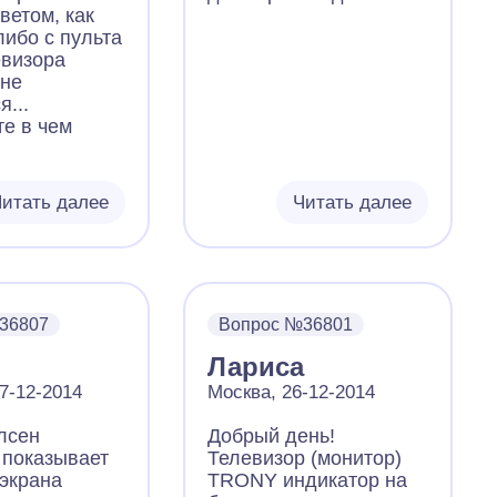
ветом, как
декабрь 2011.
ибо с пульта
Помогите, пжл, у нас
евизора
телевизор ребенок и
 не
водичкой брызгал, и
я...
стучал по нему,
е в чем
сначала появились
вертикальные цветные
полосы, а потом
появилась темная
итать далее
Читать далее
широкая полоса
посередине, но
картинка сначала
была, а потом широкая
полоса становилась
36807
шире и пропадала
Вопрос №36801
картинка. Сейчас не
Лариса
показывает картинку, а
7-12-2014
звук есть и экран
Москва, 26-12-2014
немного
лсен
Добрый день!
серый,подскажите,пжл
, показывает
Телевизор (монитор)
, что это может быть и
экрана
TRONY индикатор на
возможно ли