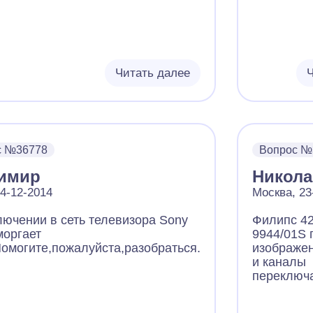
Читать далее
Ч
с №36778
Вопрос №
имир
Никол
24-12-2014
Москва, 23
лючении в сеть телевизора Sony
Филипс 4
моргает
9944/01S 
Помогите,пожалуйста,разобраться.
изображен
и каналы
переключ