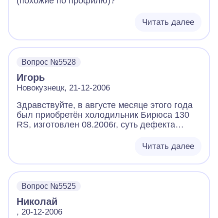
(похожие по профилю)?
Читать далее
Вопрос №5528
Игорь
Новокузнецк, 21-12-2006
Здравствуйте, в августе месяце этого года
был приобретён холодильник Бирюса 130
RS, изготовлен 08.2006г, суть дефекта
можно назвать и незначительной, только со
временем он начинает очень сильно
Читать далее
раздражать. Этот холодильник относится к
"плачущему" типу, конденсат по
специальной трубке из холодильного
отделения сливается в специальную
Вопрос №5525
ванночку расположенную на одном из
Николай
компрессоров, вот в этой самой трубочке и
заключается проблема - вода в ней
, 20-12-2006