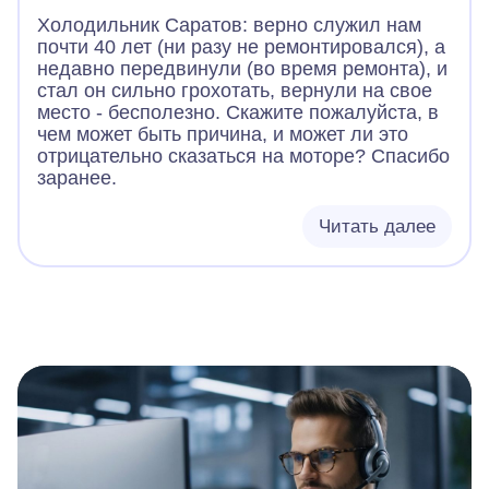
замерзает. В результате по мере накопления
Холодильник Саратов: верно служил нам
конденсата, вода начинает поступать в
почти 40 лет (ни разу не ремонтировался), а
холодильное отделение, а так быть не
недавно передвинули (во время ремонта), и
должно. Причина мне понятна, трубка идёт
стал он сильно грохотать, вернули на свое
вниз и проходит очень близко от
место - бесполезно. Скажите пожалуйста, в
морозильной камеры и за 1-2 недели
чем может быть причина, и может ли это
эксплуатации постепенно перемерзает.
отрицательно сказаться на моторе? Спасибо
Лечил эту болезнь тем, что отключал
заранее.
морозильное отделение и ждал, когда
растает лёд в этом канале, причём эта
пробка из льда расположена на глубине
Читать далее
около 50см от своего начала в холодильном
отделении. Возможно ли без привлечения
мастера устранить данную проблему и
улучшить теплоизоляцию дренажного
канала? Холодильник работает в штатных
температурных режимах морозильное
отделение -18, холодильное +5. Спасибо.