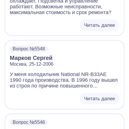
охлаждает. Подсветка и управление
работают. Возможные неисправности,
максимальная стоимость и срок ремонта?
Читать далее
Вопрос №5548
Марков Сергей
Москва, 25-12-2006
У меня холодильник National NR-B33AE
1990 года производства. В 1996 году вышел
из строя по причине повышенного
напряжения в электросети. Компресор
работает, но холод отсутствует по причине
Читать далее
перегоревшего электродвигателя
вентилятора (на катушке электродвигателя
следы нагара и тестер показывает обрав
обмоток). Позвонив в ваш магазин запчастей
Вопрос №5546
получил ответ, что мы запчастями к