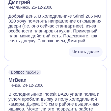
Дмитрий
холодильникам National не торгуем.
Подскажите, где найти замену
Челябинск, 25-12-2006
перегоревшего электродвигателя
Добрый день. В холодильнике Stinol 205 MG
вентилятора. Может быть есть аналоги от
320 хочу поменять направление открывания
других моделей, которые являются
двери (т.е. оно сейчас стандартное), из-за
взаимозаменяемы.
особености планировки кухни. Примерный
план моих действий есть. Подскажите, как
снять дверку. С уважением, Дмитрий.
Читать далее
Вопрос №5545
MrBean
Пенза, 24-12-2006
В холодильнике Indesit BA20 упала полка и
углом пробила дырку в полу холодильной
камеры. Дырка 3*3 см в районе выдвижных
ящиков. Может ли это повредить работе