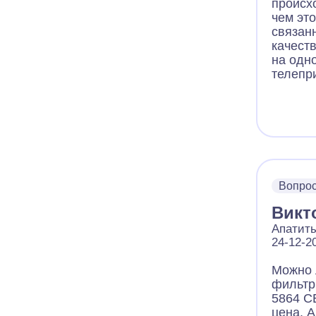
происх
чем эт
связан
качест
на одн
телепр
Вопро
Викт
Апатит
24-12-2
Можно 
фильтр
5864 C
цена. 