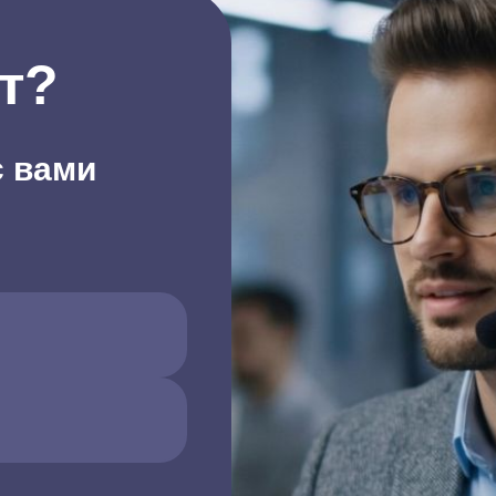
т?
с вами