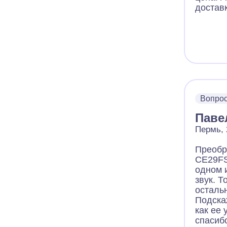
доставк
Вопро
Паве
Пермь, 
Преобр
CE29FS
одном 
звук. Т
осталь
Подска
как ее 
спасиб