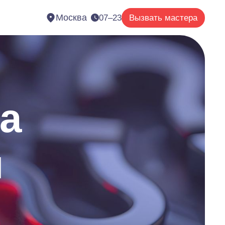
Москва
07–23
Вызвать мастера
а
и