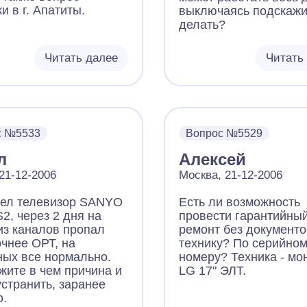
и в г. Апатиты.
выключаясь подскажи
делать?
Читать далее
Читать
с №5533
Вопрос №5529
л
Алексей
21-12-2006
Москва, 21-12-2006
ел телевизор SANYO
Есть ли возможность
2, через 2 дня на
провести гарантийны
из каналов пропал
ремонт без документо
очнее ОРТ, на
технику? По серийно
ных все нормально.
номеру? Техника - мо
жите в чем причина и
LG 17" ЭЛТ.
устранить, заранее
о.