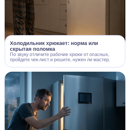
Холодильник хрюкает: норма или
скрытая поломка
По звуку отличите рабочие хрюки от опасных,
пройдете чек‑лист и решите, нужен ли мастер.