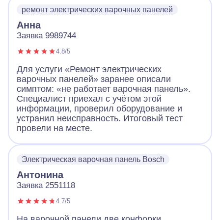
устранил неполадки, заменив детали.
ремонт электрических варочных панелей
Работа понравилась!
Анна
Заявка 9989744
4.8/5
Для услуги «Ремонт электрических
варочных панелей» заранее описали
симптом: «не работает варочная панель».
Специалист приехал с учётом этой
информации, проверил оборудование и
устранил неисправность. Итоговый тест
провели на месте.
Электрическая варочная панель Bosch
Антонина
Заявка 2551118
4.7/5
На варочной панели две конфорки