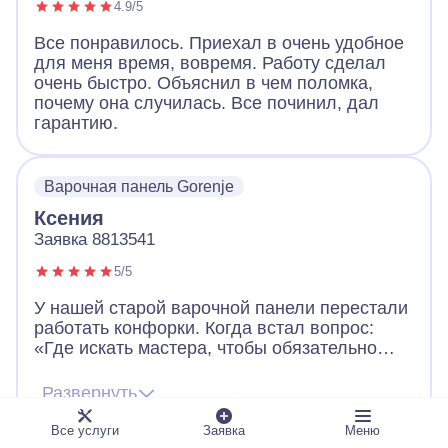
4.9/5
Все понравилось. Приехал в очень удобное
для меня время, вовремя. Работу сделал
очень быстро. Объяснил в чем поломка,
почему она случилась. Все починил, дал
гарантию.
Варочная панель Gorenje
Ксения
Заявка 8813541
5/5
У нашей старой варочной панели перестали
работать конфорки. Когда встал вопрос:
«Где искать мастера, чтобы обязательно
выдал квитанцию о работе и цене?», то
вспомнили про давно висевший на
Развернуть
холодильнике магнит с контактами «А-
Айсберг». Мастер посмотрел плиту,
Все услуги
Заявка
Меню
предложил нам два варианта работы. В