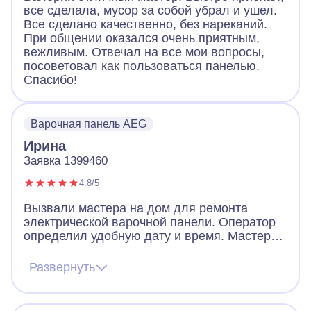
все сделала, мусор за собой убрал и ушел.
Все сделано качественно, без нареканий.
При общении оказался очень приятным,
вежливым. Отвечал на все мои вопросы,
посоветовал как пользоваться панелью.
Спасибо!
Варочная панель AEG
Ирина
Заявка 1399460
4.8/5
Вызвали мастера на дом для ремонта
электрической варочной панели. Оператор
определил удобную дату и время. Мастер
пришел очень вежливый, заранее
предупредил звонком, что скоро будет на
Развернуть
месте. По приходу надел сменную обувь,
что очень обрадовало! Посмотрел панель,
объяснил в чем дело. За короткое время