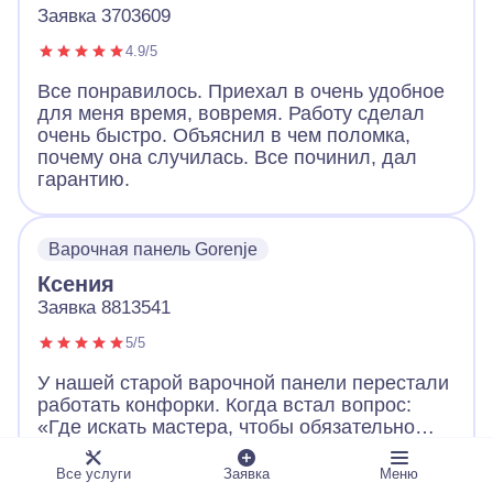
Заявка 3703609
4.9/5
Все понравилось. Приехал в очень удобное
для меня время, вовремя. Работу сделал
очень быстро. Объяснил в чем поломка,
почему она случилась. Все починил, дал
гарантию.
Варочная панель Gorenje
Ксения
Заявка 8813541
5/5
У нашей старой варочной панели перестали
работать конфорки. Когда встал вопрос:
«Где искать мастера, чтобы обязательно
выдал квитанцию о работе и цене?», то
вспомнили про давно висевший на
Развернуть
Все услуги
Заявка
Меню
холодильнике магнит с контактами «А-