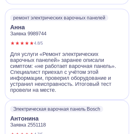
что очень обрадовало! Посмотрел панель,
объяснил в чем дело. За короткое время
устранил неполадки, заменив детали.
ремонт электрических варочных панелей
Работа понравилась!
Анна
Заявка 9989744
4.8/5
Для услуги «Ремонт электрических
варочных панелей» заранее описали
симптом: «не работает варочная панель».
Специалист приехал с учётом этой
информации, проверил оборудование и
устранил неисправность. Итоговый тест
провели на месте.
Электрическая варочная панель Bosch
Антонина
Заявка 2551118