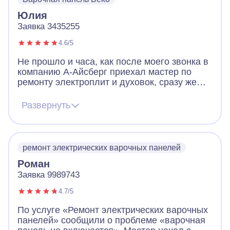
Юлия
Заявка 3435255
4.6/5
Не прошло и часа, как после моего звонка в
компанию А-Айсберг приехал мастер по
ремонту электроплит и духовок, сразу же
выявил проблему на нашей варочной
панели и на месте устранил ее. В дни
Развернуть
карантина, когда почти никто вокруг не
работает - это просто чудо! Будем
самоизолироваться с вкусной выпечкой.
Большое спасибо!
ремонт электрических варочных панелей
Роман
Заявка 9989743
4.7/5
По услуге «Ремонт электрических варочных
панелей» сообщили о проблеме «варочная