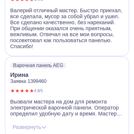
Валерий отличный мастер. Быстро приехал,
все сделала, мусор за собой убрал и ушел.
Все сделано качественно, без нареканий.
При общении оказался очень приятным,
вежливым. Отвечал на все мои вопросы,
посоветовал как пользоваться панелью.
Спасибо!
Варочная панель AEG
Ирина
Заявка 1399460
4.8/5
Вызвали мастера на дом для ремонта
электрической варочной панели. Оператор
определил удобную дату и время. Мастер
пришел очень вежливый, заранее
предупредил звонком, что скоро будет на
Развернуть
месте. По приходу надел сменную обувь,