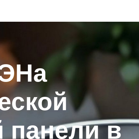
ТЭНа
еской
 панели в