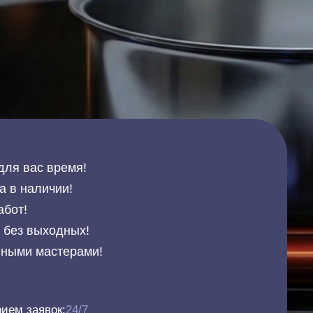
для вас время!
а в наличии!
абот!
и без выходных!
нными мастерами!
ием заявок:
24/7