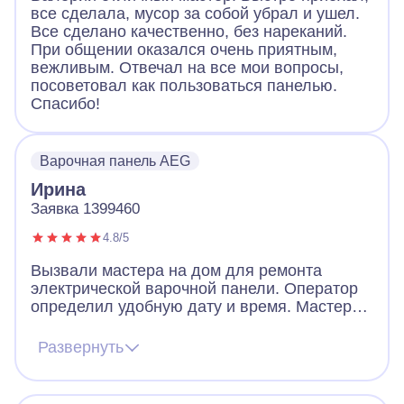
все сделала, мусор за собой убрал и ушел.
Все сделано качественно, без нареканий.
При общении оказался очень приятным,
вежливым. Отвечал на все мои вопросы,
посоветовал как пользоваться панелью.
Спасибо!
Варочная панель AEG
Ирина
Заявка 1399460
4.8/5
Вызвали мастера на дом для ремонта
электрической варочной панели. Оператор
определил удобную дату и время. Мастер
пришел очень вежливый, заранее
предупредил звонком, что скоро будет на
Развернуть
месте. По приходу надел сменную обувь,
что очень обрадовало! Посмотрел панель,
объяснил в чем дело. За короткое время