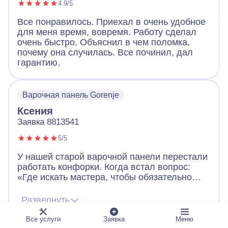
4.9/5
Все понравилось. Приехал в очень удобное
для меня время, вовремя. Работу сделал
очень быстро. Объяснил в чем поломка,
почему она случилась. Все починил, дал
гарантию.
Варочная панель Gorenje
Ксения
Заявка 8813541
5/5
У нашей старой варочной панели перестали
работать конфорки. Когда встал вопрос:
«Где искать мастера, чтобы обязательно
выдал квитанцию о работе и цене?», то
вспомнили про давно висевший на
Развернуть
холодильнике магнит с контактами «А-
Айсберг». Мастер посмотрел плиту,
Все услуги
Заявка
Меню
предложил нам два варианта работы. В