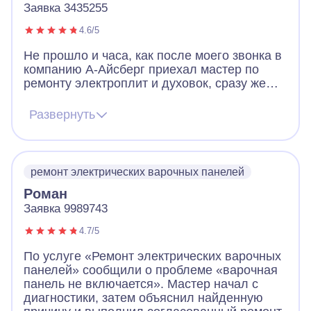
Заявка 3435255
4.6/5
Не прошло и часа, как после моего звонка в
компанию А-Айсберг приехал мастер по
ремонту электроплит и духовок, сразу же
выявил проблему на нашей варочной
панели и на месте устранил ее. В дни
Развернуть
карантина, когда почти никто вокруг не
работает - это просто чудо! Будем
самоизолироваться с вкусной выпечкой.
Большое спасибо!
ремонт электрических варочных панелей
Роман
Заявка 9989743
4.7/5
По услуге «Ремонт электрических варочных
панелей» сообщили о проблеме «варочная
панель не включается». Мастер начал с
диагностики, затем объяснил найденную