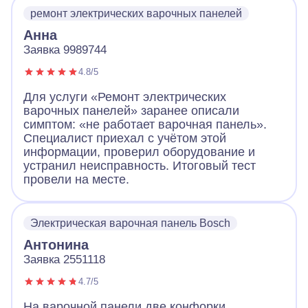
устранил неполадки, заменив детали.
ремонт электрических варочных панелей
Работа понравилась!
Анна
Заявка 9989744
4.8/5
Для услуги «Ремонт электрических
варочных панелей» заранее описали
симптом: «не работает варочная панель».
Специалист приехал с учётом этой
информации, проверил оборудование и
устранил неисправность. Итоговый тест
провели на месте.
Электрическая варочная панель Bosch
Антонина
Заявка 2551118
4.7/5
На варочной панели две конфорки