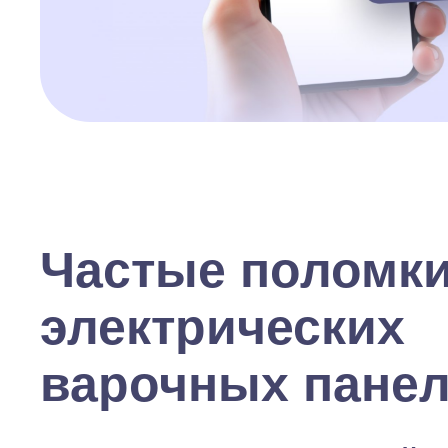
Частые поломк
электрических
варочных пане