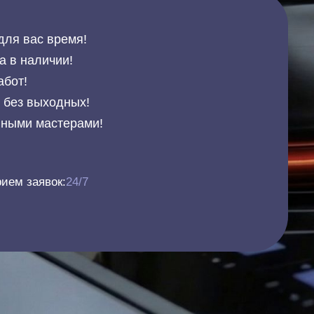
для вас время!
а в наличии!
абот!
и без выходных!
нными мастерами!
ием заявок:
24/7