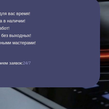
для вас время!
а в наличии!
абот!
и без выходных!
нными мастерами!
ием заявок:
24/7