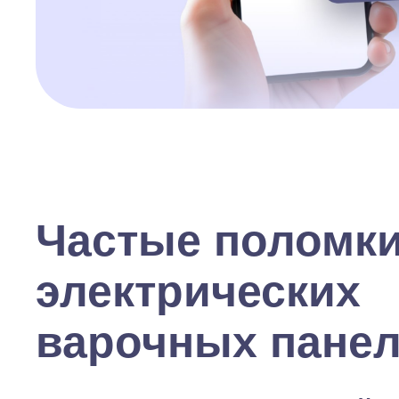
Частые поломк
электрических
варочных пане